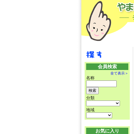
会員検索
全て表示＞
名称
分類
地域
お気に入り