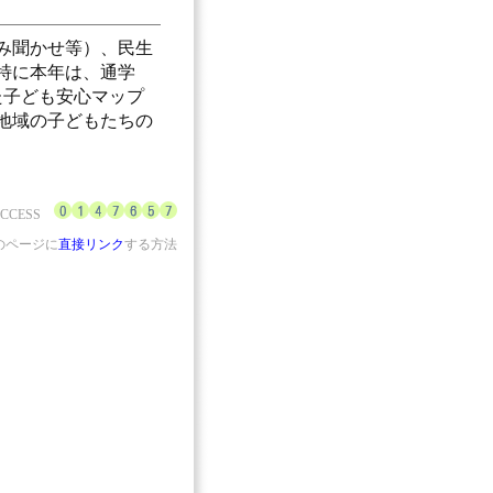
み聞かせ等）、民生
特に本年は、通学
た子ども安心マップ
地域の子どもたちの
ACCESS
のページに
直接リンク
する方法