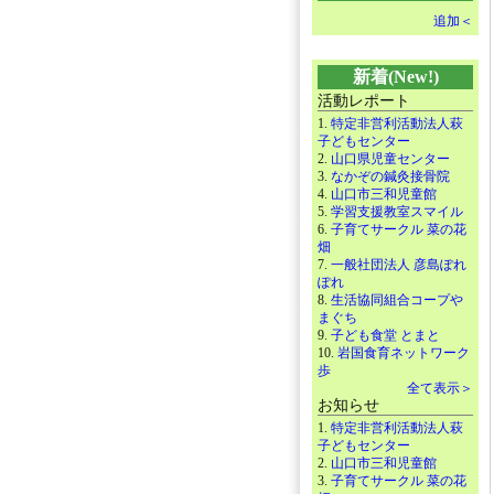
追加＜
新着(New!)
活動レポート
1.
特定非営利活動法人萩
子どもセンター
2.
山口県児童センター
3.
なかぞの鍼灸接骨院
4.
山口市三和児童館
5.
学習支援教室スマイル
6.
子育てサークル 菜の花
畑
7.
一般社団法人 彦島ぽれ
ぽれ
8.
生活協同組合コープや
まぐち
9.
子ども食堂 とまと
10.
岩国食育ネットワーク
歩
全て表示＞
お知らせ
1.
特定非営利活動法人萩
子どもセンター
2.
山口市三和児童館
3.
子育てサークル 菜の花