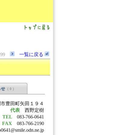
499
一覧に戻る
らせ
（ 0 ）
 下関市豊田町矢田１９４
代表
西野定樹
TEL
083-766-0641
FAX
083-766-2190
o0641@smile.odn.ne.jp