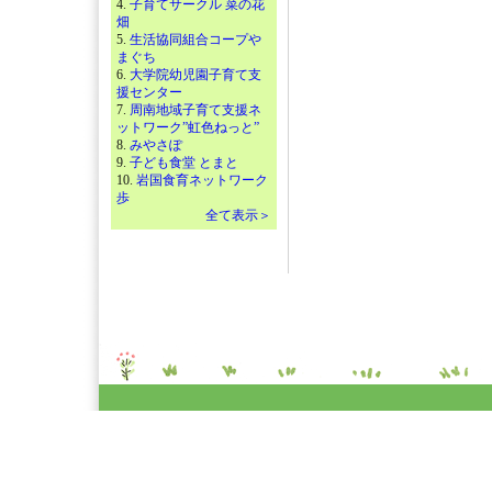
4.
子育てサークル 菜の花
畑
5.
生活協同組合コープや
まぐち
6.
大学院幼児園子育て支
援センター
7.
周南地域子育て支援ネ
ットワーク”虹色ねっと”
8.
みやさぽ
9.
子ども食堂 とまと
10.
岩国食育ネットワーク
歩
全て表示＞