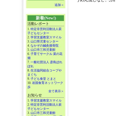
追加＜
新着(New!)
活動レポート
1.
特定非営利活動法人萩
子どもセンター
2.
学習支援教室スマイル
3.
山口県児童センター
4.
なかぞの鍼灸接骨院
5.
山口市三和児童館
6.
子育てサークル 菜の花
畑
7.
一般社団法人 彦島ぽれ
ぽれ
8.
生活協同組合コープや
まぐち
9.
子ども食堂 とまと
10.
岩国食育ネットワーク
歩
全て表示＞
お知らせ
1.
学習支援教室スマイル
2.
特定非営利活動法人萩
子どもセンター
3.
山口市三和児童館