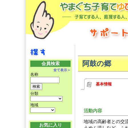
阿鼓の郷
会員検索
全て表示＞
名称
基本情報
分類
地域
活動内容
地域の高齢者との交
お気に入り
うめん流しなど、ふ