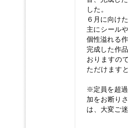
した。
６月に向け
主にシール
個性溢れる
完成した作
おりますの
ただけます
※定員を超
加をお断り
は、大変ご