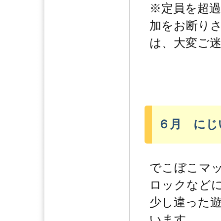
※定員を超
加をお断り
は、大変ご
６月 にじ
でこぼこマ
ロックなど
少し違った
います。