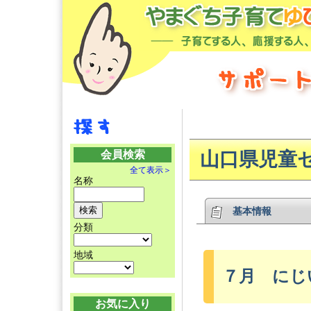
会員検索
山口県児童
全て表示＞
名称
基本情報
分類
地域
７月 にじ
お気に入り