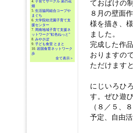
4.
子育てサークル 菜の花
ておばけの
畑
5.
生活協同組合コープや
８月の壁面
まぐち
6.
大学院幼児園子育て支
様を描き、
援センター
7.
周南地域子育て支援ネ
ました。
ットワーク”虹色ねっと”
8.
みやさぽ
完成した作
9.
子ども食堂 とまと
10.
岩国食育ネットワーク
おりますの
歩
全て表示＞
ただけます
にじいろひ
す。ぜひ遊
（８／５、８
予定、自由