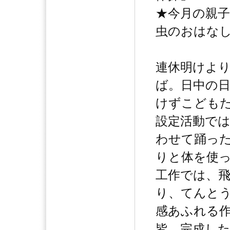
★今月の親
虫のおはな
連休明けよ
ば。日中の
けずこども
設定活動で
わせて踊っ
りと体を使
工作では、
り、てんと
感あふれる
皆、完成し