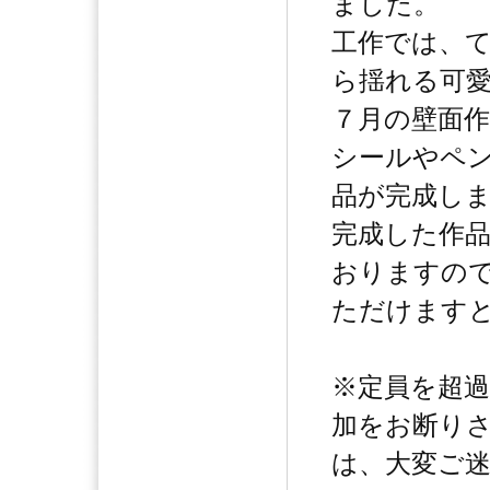
ました。
工作では、
ら揺れる可
７月の壁面
シールやペ
品が完成し
完成した作
おりますの
ただけます
※定員を超
加をお断り
は、大変ご