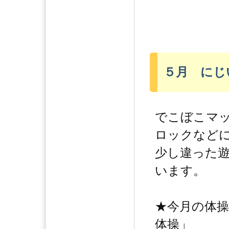
５月 にじ
でこぼこマ
ロックなど
少し違った
います。
★今月の体
体操」