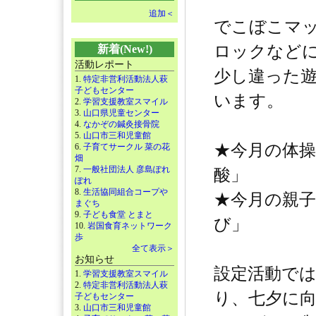
追加＜
でこぼこマ
ロックなど
新着(New!)
活動レポート
少し違った
1.
特定非営利活動法人萩
子どもセンター
います。
2.
学習支援教室スマイル
3.
山口県児童センター
4.
なかぞの鍼灸接骨院
5.
山口市三和児童館
★今月の体
6.
子育てサークル 菜の花
畑
7.
一般社団法人 彦島ぽれ
酸」
ぽれ
8.
生活協同組合コープや
★今月の親
まぐち
9.
子ども食堂 とまと
び」
10.
岩国食育ネットワーク
歩
全て表示＞
お知らせ
設定活動で
1.
学習支援教室スマイル
2.
特定非営利活動法人萩
り、七夕に
子どもセンター
3.
山口市三和児童館