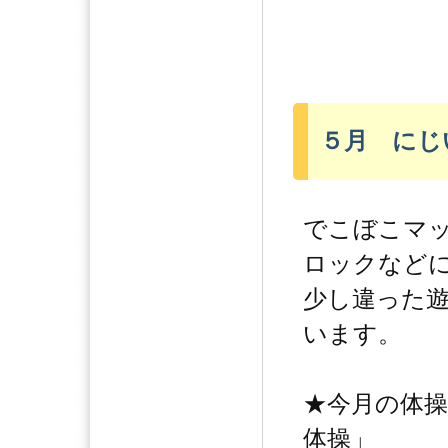
５月 にじ
でこぼこマ
ロックなど
少し違った
います。
★今月の体
体操」