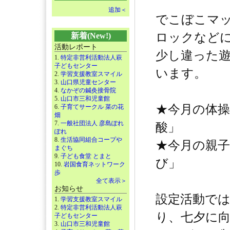
追加＜
でこぼこマ
ロックなど
新着(New!)
活動レポート
少し違った
1.
特定非営利活動法人萩
子どもセンター
います。
2.
学習支援教室スマイル
3.
山口県児童センター
4.
なかぞの鍼灸接骨院
5.
山口市三和児童館
★今月の体
6.
子育てサークル 菜の花
畑
7.
一般社団法人 彦島ぽれ
酸」
ぽれ
8.
生活協同組合コープや
★今月の親
まぐち
9.
子ども食堂 とまと
び」
10.
岩国食育ネットワーク
歩
全て表示＞
お知らせ
設定活動で
1.
学習支援教室スマイル
2.
特定非営利活動法人萩
り、七夕に
子どもセンター
3.
山口市三和児童館