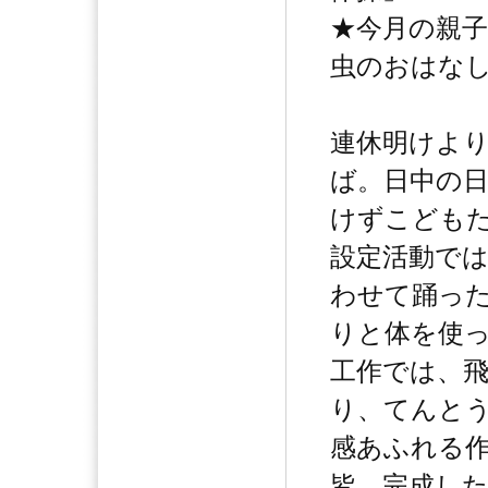
★今月の親
虫のおはな
連休明けよ
ば。日中の
けずこども
設定活動で
わせて踊っ
りと体を使
工作では、
り、てんと
感あふれる
皆、完成し