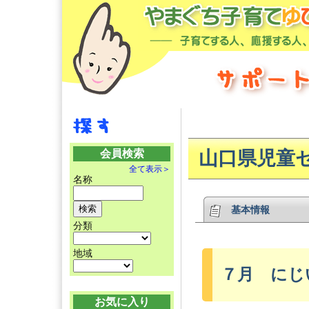
会員検索
山口県児童
全て表示＞
名称
基本情報
分類
地域
７月 にじ
お気に入り