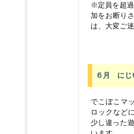
※定員を超
加をお断り
は、大変ご
６月 にじ
でこぼこマ
ロックなど
少し違った
います。