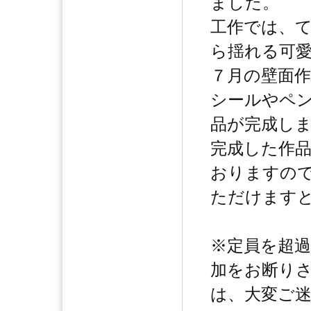
ました。
工作では、
ら揺れる可
７月の壁面
シールやペ
品が完成し
完成した作
おりますの
ただけます
※定員を超
加をお断り
は、大変ご