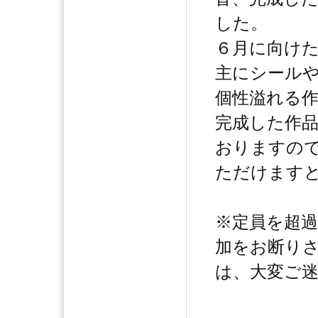
した。
６月に向け
主にシール
個性溢れる
完成した作
おりますの
ただけます
※定員を超
加をお断り
は、大変ご