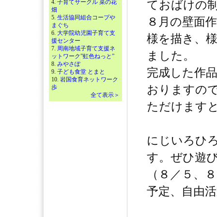
4.
子育てサークル 菜の花
ておばけの
畑
5.
生活協同組合コープや
８月の壁面
まぐち
6.
大学院幼児園子育て支
様を描き、
援センター
7.
周南地域子育て支援ネ
ました。
ットワーク”虹色ねっと”
8.
みやさぽ
完成した作
9.
子ども食堂 とまと
10.
岩国食育ネットワーク
おりますの
歩
全て表示＞
ただけます
にじいろひ
す。ぜひ遊
（８／５、８
予定、自由