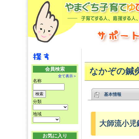
会員検索
なかぞの鍼
全て表示＞
名称
基本情報
分類
地域
大師流小児鍼
お気に入り