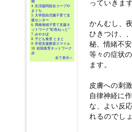
畑
っていきま
4.
生活協同組合コープや
まぐち
5.
大学院幼児園子育て支
援センター
かんむし、
6.
周南地域子育て支援ネ
ットワーク”虹色ねっと”
ひきつけ、
7.
みやさぽ
8.
子ども食堂 とまと
秘、情緒不
9.
学習支援教室スマイル
10.
岩国食育ネットワーク
等々の症状
歩
全て表示＞
ます。
皮膚への刺
自律神経に
な、よい反
れるのでし