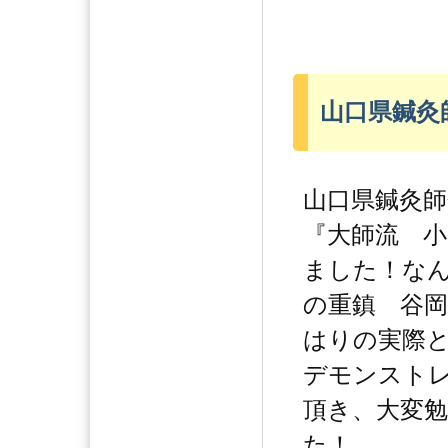
山口県鍼灸師
山口県鍼灸師
『大師流 
ました！な
の重鎮 谷
はりの実際
デモンスト
頂き、大変
た！