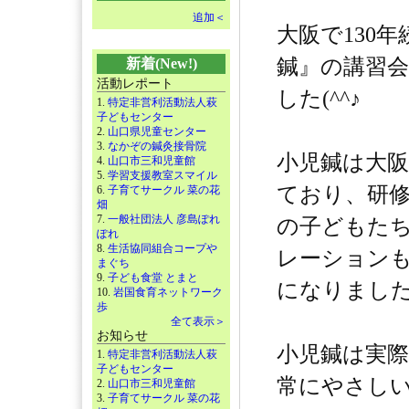
追加＜
大阪で130
鍼』の講習
新着(New!)
活動レポート
した(^^♪
1.
特定非営利活動法人萩
子どもセンター
2.
山口県児童センター
3.
なかぞの鍼灸接骨院
小児鍼は大
4.
山口市三和児童館
5.
学習支援教室スマイル
ており、研修
6.
子育てサークル 菜の花
畑
7.
一般社団法人 彦島ぽれ
の子どもた
ぽれ
8.
生活協同組合コープや
レーション
まぐち
9.
子ども食堂 とまと
になりまし
10.
岩国食育ネットワーク
歩
全て表示＞
お知らせ
小児鍼は実
1.
特定非営利活動法人萩
子どもセンター
常にやさし
2.
山口市三和児童館
3.
子育てサークル 菜の花