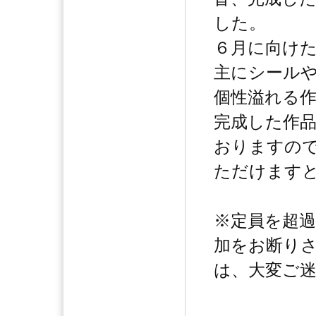
した。
６月に向け
主にシール
個性溢れる
完成した作
おりますの
ただけます
※定員を超
加をお断り
は、大変ご