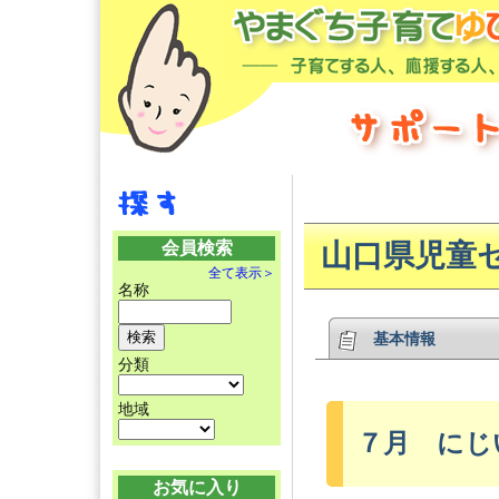
会員検索
山口県児童
全て表示＞
名称
基本情報
分類
地域
７月 にじ
お気に入り