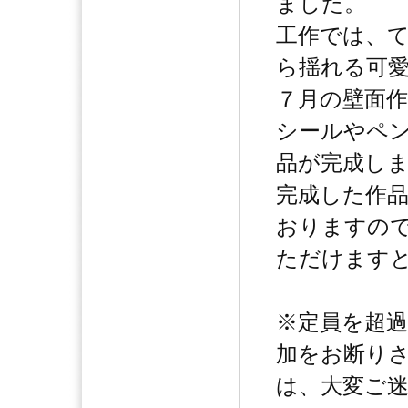
ました。
工作では、
ら揺れる可
７月の壁面
シールやペ
品が完成し
完成した作
おりますの
ただけます
※定員を超
加をお断り
は、大変ご