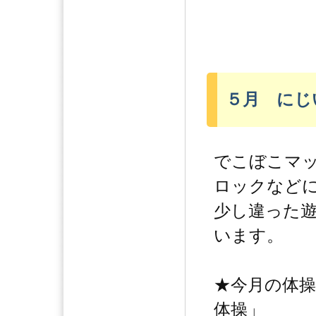
５月 にじ
でこぼこマ
ロックなど
少し違った
います。
★今月の体
体操」