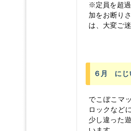
※定員を超
加をお断り
は、大変ご
６月 にじ
でこぼこマ
ロックなど
少し違った
います。