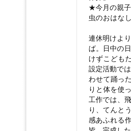
★今月の親
虫のおはな
連休明けよ
ば。日中の
けずこども
設定活動で
わせて踊っ
りと体を使
工作では、
り、てんと
感あふれる
皆、完成し