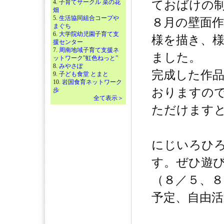
4.
子育てサークル 菜の花
ておばけの
畑
5.
生活協同組合コープや
８月の壁面
まぐち
6.
大学院幼児園子育て支
様を描き、
援センター
7.
周南地域子育て支援ネ
ました。
ットワーク”虹色ねっと”
8.
みやさぽ
完成した作
9.
子ども食堂 とまと
10.
岩国食育ネットワーク
おりますの
歩
全て表示＞
ただけます
にじいろひ
す。ぜひ遊
（８／５、８
予定、自由