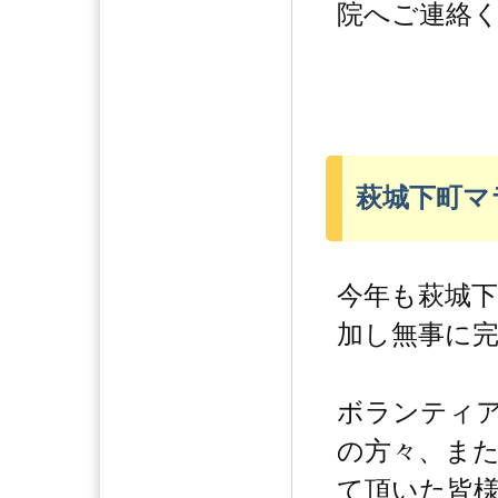
院へご連絡
萩城下町マ
今年も萩城
加し無事に
ボランティ
の方々、ま
て頂いた皆