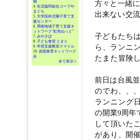
畑
方々と一緒
4.
生活協同組合コープや
まぐち
出来ない交
5.
大学院幼児園子育て支
援センター
6.
周南地域子育て支援ネ
ットワーク”虹色ねっと”
子どもたちは
7.
みやさぽ
8.
子ども食堂 とまと
ら、ランニ
9.
学習支援教室スマイル
10.
岩国食育ネットワーク
歩
たまた冒険
全て表示＞
前日は台風
のでわ、、
ランニング日
の開業9周年
して頂いた
があり、開