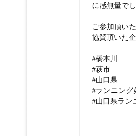
に感無量で
ご参加頂い
協賛頂いた
#橋本川
#萩市
#山口県
#ランニング
#山口県ラン