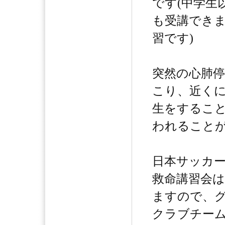
です(中学生
も受講でき
習です)
突然の心肺
こり、近く
生をするこ
われること
日本サッカ
救命講習会
ますので、
クラブチー