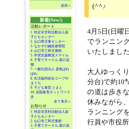
(^^♪
追加＜
新着(New!)
活動レポート
4月5日(日曜
1.
特定非営利活動法人萩
子どもセンター
でランニン
2.
山口県児童センター
3.
なかぞの鍼灸接骨院
いたしまし
4.
山口市三和児童館
5.
学習支援教室スマイル
6.
子育てサークル 菜の花
畑
7.
一般社団法人 彦島ぽれ
大人ゆっくり
ぽれ
8.
生活協同組合コープや
分台)で約10
まぐち
9.
子ども食堂 とまと
の道は歩き
10.
岩国食育ネットワーク
歩
休みながら
全て表示＞
お知らせ
ランニング
1.
特定非営利活動法人萩
子どもセンター
行員や市役所
2.
山口市三和児童館
3.
子育てサークル 菜の花