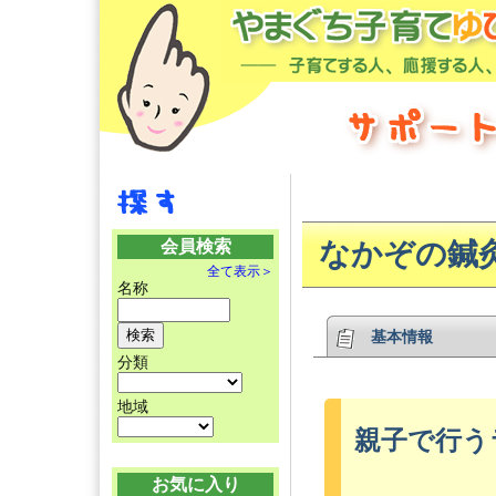
会員検索
なかぞの鍼
全て表示＞
名称
基本情報
分類
地域
親子で行う
お気に入り