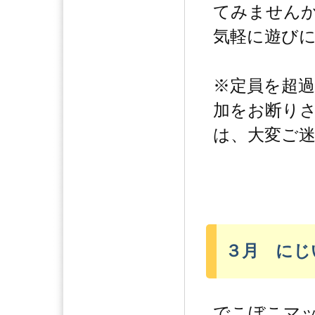
てみません
気軽に遊び
※定員を超
加をお断り
は、大変ご
３月 にじ
でこぼこマ