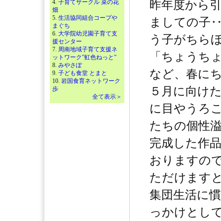
4.
子育てサークル 菜の花
昨年度から
畑
5.
生活協同組合コープや
ましての子
まぐち
6.
大学院幼児園子育て支
う子がちら
援センター
7.
周南地域子育て支援ネ
「ちょうち
ットワーク”虹色ねっと”
8.
みやさぽ
など、春に
9.
子ども食堂 とまと
10.
岩国食育ネットワーク
５月に向け
歩
全て表示＞
に目やうろ
たちの個性
完成した作
おりますの
ただけます
集団生活に
っかけとし