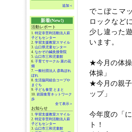
追加＜
でこぼこマ
ロックなど
新着(New!)
活動レポート
少し違った
1.
特定非営利活動法人萩
子どもセンター
います。
2.
学習支援教室スマイル
3.
山口県児童センター
4.
なかぞの鍼灸接骨院
5.
山口市三和児童館
★今月の体
6.
子育てサークル 菜の花
畑
7.
一般社団法人 彦島ぽれ
体操」
ぽれ
8.
生活協同組合コープや
★今月の親
まぐち
9.
子ども食堂 とまと
ップ」
10.
岩国食育ネットワーク
歩
全て表示＞
お知らせ
今年度の「
1.
学習支援教室スマイル
2.
特定非営利活動法人萩
ト！
子どもセンター
3.
山口市三和児童館