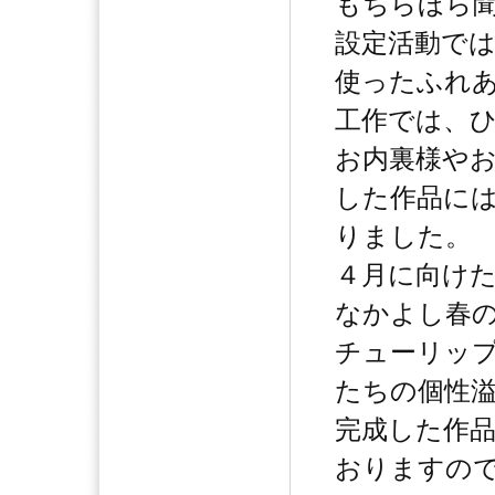
もちらほら
設定活動で
使ったふれ
工作では、
お内裏様や
した作品に
りました。
４月に向け
なかよし春
チューリッ
たちの個性
完成した作
おりますの