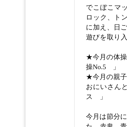
でこぼこマ
ロック、ト
に加え、日
遊びを取り
★今月の体
操No.5 」
★今月の親
おにいさん
ス 」
今月は節分
た。赤鬼、