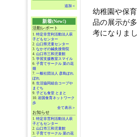
追加＜
幼稚園や保
品の展示が
新着(New!)
活動レポート
考になりました
1.
特定非営利活動法人萩
子どもセンター
2.
山口県児童センター
3.
なかぞの鍼灸接骨院
4.
山口市三和児童館
5.
学習支援教室スマイル
6.
子育てサークル 菜の花
畑
7.
一般社団法人 彦島ぽれ
ぽれ
8.
生活協同組合コープや
まぐち
9.
子ども食堂 とまと
10.
岩国食育ネットワーク
歩
全て表示＞
お知らせ
1.
特定非営利活動法人萩
子どもセンター
2.
山口市三和児童館
3.
子育てサークル 菜の花