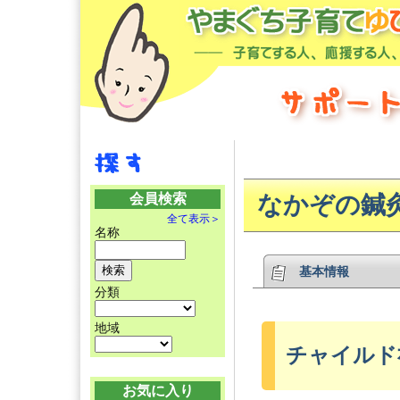
会員検索
なかぞの鍼
全て表示＞
名称
基本情報
分類
地域
チャイルド社
お気に入り