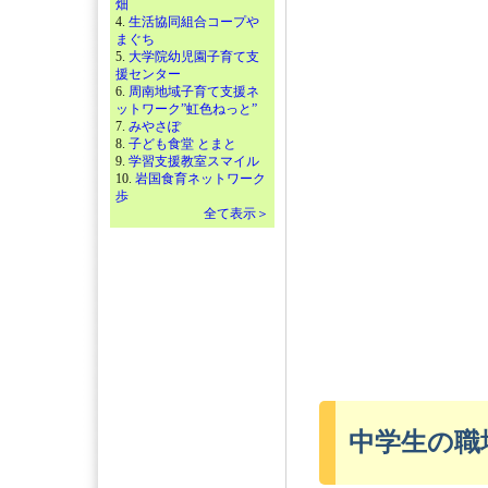
畑
4.
生活協同組合コープや
まぐち
5.
大学院幼児園子育て支
援センター
6.
周南地域子育て支援ネ
ットワーク”虹色ねっと”
7.
みやさぽ
8.
子ども食堂 とまと
9.
学習支援教室スマイル
10.
岩国食育ネットワーク
歩
全て表示＞
中学生の職