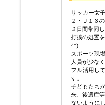
サッカー女
２・Ｕ１６
２日間帯同し
打撲の処置を行
^*)
スポーツ現
人員が少な
フル活用し
す。
子どもたち
来、後遺症
ないように