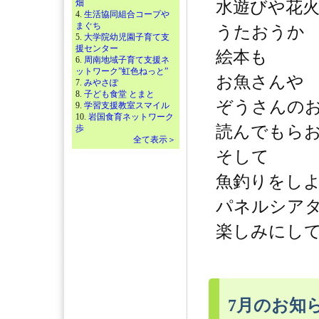
畑
水遊びや花
4.
生活協同組合コープや
まぐち
うたおうか
5.
大学院幼児園子育て支
援センター
絵本も
6.
周南地域子育て支援ネ
ットワーク”虹色ねっと”
お魚さんや
7.
みやさぽ
8.
子ども食堂 とまと
ぞうさんの
9.
学習支援教室スマイル
10.
岩国食育ネットワーク
読んでもら
歩
全て表示＞
そして
魚釣りをし
パネルシア
楽しみにし
7月のお知