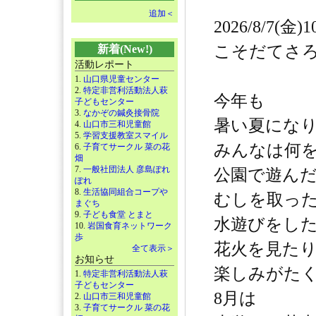
追加＜
2026/8/7(金)1
こそだてさ
新着(New!)
活動レポート
1.
山口県児童センター
2.
特定非営利活動法人萩
今年も
子どもセンター
3.
なかぞの鍼灸接骨院
暑い夏にな
4.
山口市三和児童館
5.
学習支援教室スマイル
みんなは何
6.
子育てサークル 菜の花
畑
7.
一般社団法人 彦島ぽれ
公園で遊ん
ぽれ
8.
生活協同組合コープや
むしを取っ
まぐち
9.
子ども食堂 とまと
水遊びをし
10.
岩国食育ネットワーク
歩
花火を見た
全て表示＞
お知らせ
楽しみがた
1.
特定非営利活動法人萩
子どもセンター
8月は
2.
山口市三和児童館
3.
子育てサークル 菜の花