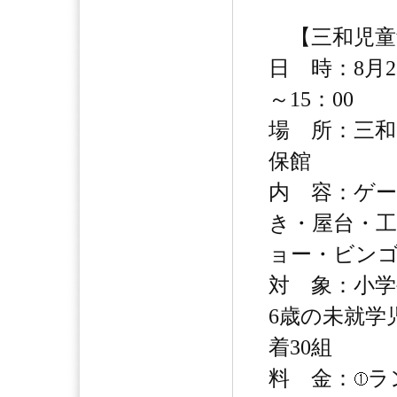
【三和児童
日 時：8月2
～15：00
場 所：三和
保館
内 容：ゲ
き・屋台・
ョー・ビン
対 象：小学
6歳の未就学
着30組
料 金：
ラ