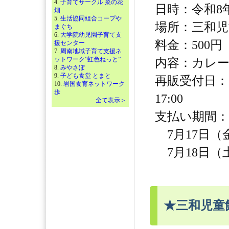
4.
子育てサークル 菜の花
日時：令和8年8
畑
5.
生活協同組合コープや
場所：三和児
まぐち
6.
大学院幼児園子育て支
料金：500円
援センター
7.
周南地域子育て支援ネ
ットワーク”虹色ねっと”
内容：カレ
8.
みやさぽ
9.
子ども食堂 とまと
再販受付日：【
10.
岩国食育ネットワーク
歩
17:00
全て表示＞
支払い期間：
7月17日（金）
7月18日（土）
★三和児童