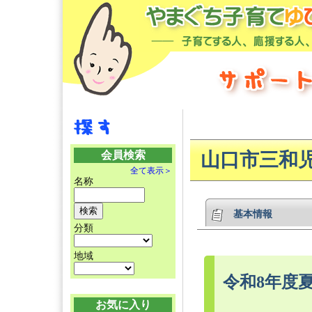
会員検索
山口市三和
全て表示＞
名称
基本情報
分類
地域
令和8年度
お気に入り