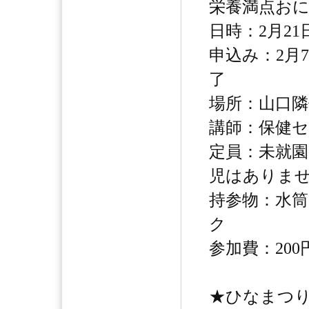
栄養満点お
日時：2月21日
申込み：2月
了
場所：山口隣
講師：保健セ
定員：未就園
児はありま
持参物：水
ク
参加費：20
★ひなまつり