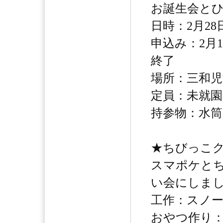
お誕生会と
日時：2月28日
申込み：2月
終了
場所：三和児
定員：未就園
持参物：水筒
★ちびっこ
スマポケと
い会にしま
工作：スノ
おやつ作り