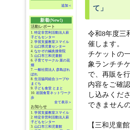
追加＜
て」
新着(New!)
活動レポート
令和8年度三
1.
特定非営利活動法人萩
子どもセンター
2.
学習支援教室スマイル
催します。
3.
山口県児童センター
4.
なかぞの鍼灸接骨院
チケットの
5.
山口市三和児童館
6.
子育てサークル 菜の花
象ランチチケ
畑
7.
一般社団法人 彦島ぽれ
で、再販を
ぽれ
8.
生活協同組合コープや
内容をご確
まぐち
9.
子ども食堂 とまと
10.
岩国食育ネットワーク
し込みくだ
歩
全て表示＞
できません
お知らせ
1.
学習支援教室スマイル
2.
特定非営利活動法人萩
子どもセンター
【三和児童
3.
山口市三和児童館