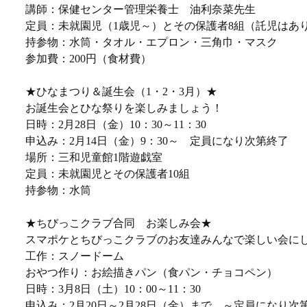
講師：保健センター管理栄養士 油利奈菜先生
定員：未就園児（1歳児～）とその保護者8組（託児はあ
持参物：水筒・タオル・エプロン・三角巾・マスク
参加費：200円（食材費）
★ひなまつり＆誕生会（1・2・3月）★
お誕生会とひな祭りを楽しみましょう！
日時：2月28日（金）10：30～11：30
申込み：2月14日（金）9：30～ 定員になり次第終了
場所：三和児童館1階遊戯室
定員：未就園児とその保護者10組
持参物：水筒
★ちびっこクラブ合同 お楽しみ会★
スマポケとちびっこクラブのお友達みんなで楽しい会に
工作：スノードーム
おやつ作り：お絵描きパン（食パン・チョコペン）
日時：3月8日（土）10：00～11：30
申込み：2月20日～2月28日（金）まで ～定員になり次