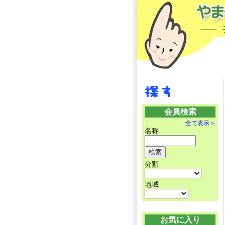
会員検索
全て表示＞
名称
分類
地域
お気に入り