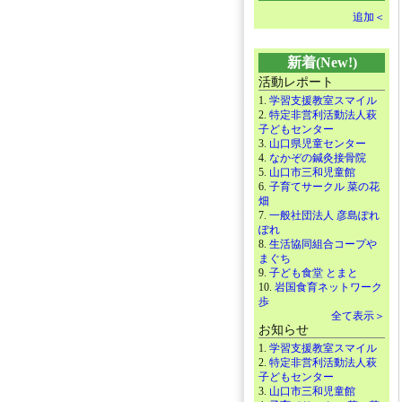
追加＜
新着(New!)
活動レポート
1.
学習支援教室スマイル
2.
特定非営利活動法人萩
子どもセンター
3.
山口県児童センター
4.
なかぞの鍼灸接骨院
5.
山口市三和児童館
6.
子育てサークル 菜の花
畑
7.
一般社団法人 彦島ぽれ
ぽれ
8.
生活協同組合コープや
まぐち
9.
子ども食堂 とまと
10.
岩国食育ネットワーク
歩
全て表示＞
お知らせ
1.
学習支援教室スマイル
2.
特定非営利活動法人萩
子どもセンター
3.
山口市三和児童館