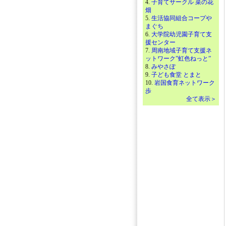
4.
子育てサークル 菜の花
畑
5.
生活協同組合コープや
まぐち
6.
大学院幼児園子育て支
援センター
7.
周南地域子育て支援ネ
ットワーク”虹色ねっと”
8.
みやさぽ
9.
子ども食堂 とまと
10.
岩国食育ネットワーク
歩
全て表示＞