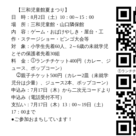
【三和児童館夏まつり】
日 時：8月2日（土）10：00～15：00
場 所：三和児童館・山口隣保館
内 容：ゲーム・おばけやしき・屋台・工
作・ステージショー・ビンゴ大会等
対 象：小学生先着60人、2～6歳の未就学児
とその保護者先着30組
料 金：
ランチチケット400円（カレー、ジ
ュース、ポップコーン）
①ランチチケ
親子チケット500円（カレー2皿（未就学
児分は少量）、ジュース2本、ポップコーン）
申込み：7月17日（木）から二次元コードより
申込み（電話受付不可）
支払い：7月17日（木）13：00～19日（土）
17：00まで
●ご参加おまちしています！