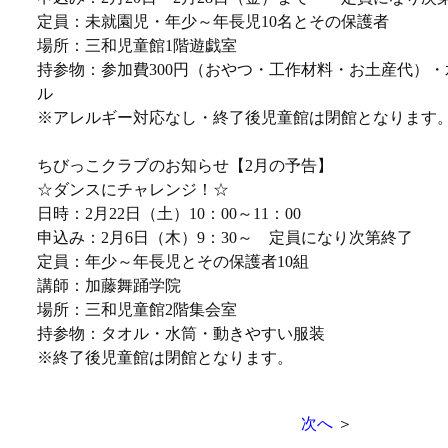
定員：未就園児・年少～年長児10名とその保護者
場所：三和児童館1階遊戯室
持参物：参加費300円（おやつ・工作材料・お土産代）
ル
※アレルギー対応なし・終了後児童館は閉館となります
ちびっこクラブのお知らせ【2月の予告】
☆ダンスにチャレンジ！☆
日時：2月22日（土）10：00～11：00
申込み：2月6日（木）9：30～ 定員になり次第終了
定員：年少～年長児とその保護者10組
講師：加藤舞踊学院
場所：三和児童館2階集会室
持参物：タオル・水筒・動きやすい服装
※終了後児童館は閉館となります。
次へ
＞