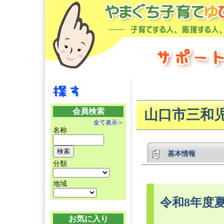
会員検索
山口市三和
全て表示＞
名称
基本情報
分類
地域
令和8年度
お気に入り