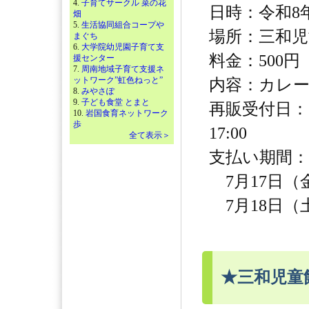
4.
子育てサークル 菜の花
日時：令和8年8
畑
5.
生活協同組合コープや
場所：三和児
まぐち
6.
大学院幼児園子育て支
料金：500円
援センター
7.
周南地域子育て支援ネ
ットワーク”虹色ねっと”
内容：カレ
8.
みやさぽ
9.
子ども食堂 とまと
再販受付日：【
10.
岩国食育ネットワーク
歩
17:00
全て表示＞
支払い期間：
7月17日（金）
7月18日（土）
★三和児童