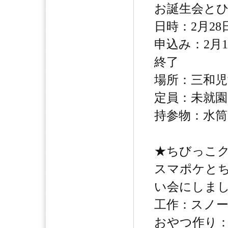
お誕生会と
日時：2月28日
申込み：2月
終了
場所：三和児
定員：未就園
持参物：水筒
★ちびっこ
スマポケと
い会にしま
工作：スノ
おやつ作り