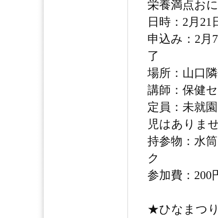
栄養満点お
日時：2月21日
申込み：2月
了
場所：山口隣
講師：保健セ
定員：未就園
児はありま
持参物：水
ク
参加費：20
★ひなまつり