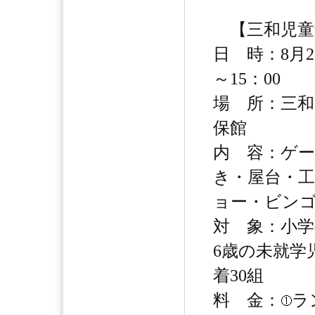
【三和児童
日 時：8月2
～15：00
場 所：三和
保館
内 容：ゲ
き・屋台・
ョー・ビン
対 象：小学
6歳の未就学
着30組
料 金：
ラ