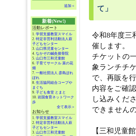
追加＜
て」
新着(New!)
活動レポート
令和8年度三
1.
学習支援教室スマイル
2.
特定非営利活動法人萩
子どもセンター
催します。
3.
山口県児童センター
4.
なかぞの鍼灸接骨院
チケットの
5.
山口市三和児童館
6.
子育てサークル 菜の花
象ランチチケ
畑
7.
一般社団法人 彦島ぽれ
で、再販を
ぽれ
8.
生活協同組合コープや
内容をご確
まぐち
9.
子ども食堂 とまと
10.
岩国食育ネットワーク
し込みくだ
歩
全て表示＞
できません
お知らせ
1.
学習支援教室スマイル
2.
特定非営利活動法人萩
子どもセンター
【三和児童
3.
山口市三和児童館