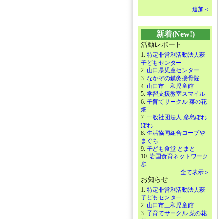
追加＜
新着(New!)
活動レポート
1.
特定非営利活動法人萩
子どもセンター
2.
山口県児童センター
3.
なかぞの鍼灸接骨院
4.
山口市三和児童館
5.
学習支援教室スマイル
6.
子育てサークル 菜の花
畑
7.
一般社団法人 彦島ぽれ
ぽれ
8.
生活協同組合コープや
まぐち
9.
子ども食堂 とまと
10.
岩国食育ネットワーク
歩
全て表示＞
お知らせ
1.
特定非営利活動法人萩
子どもセンター
2.
山口市三和児童館
3.
子育てサークル 菜の花