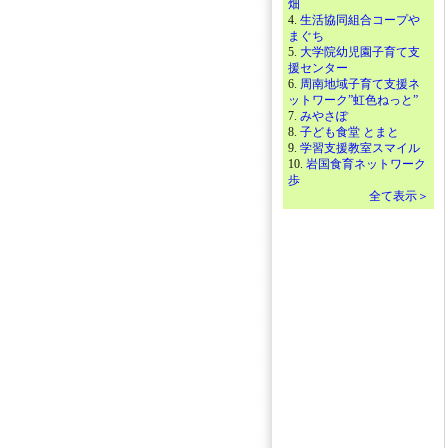
畑
4.
生活協同組合コープや
まぐち
5.
大学院幼児園子育て支
援センター
6.
周南地域子育て支援ネ
ットワーク”虹色ねっと”
7.
みやさぽ
8.
子ども食堂 とまと
9.
学習支援教室スマイル
10.
岩国食育ネットワーク
歩
全て表示＞