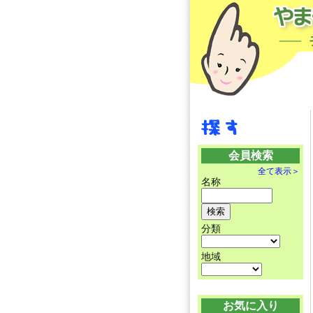
会員検索
全て表示＞
名称
分類
地域
お気に入り