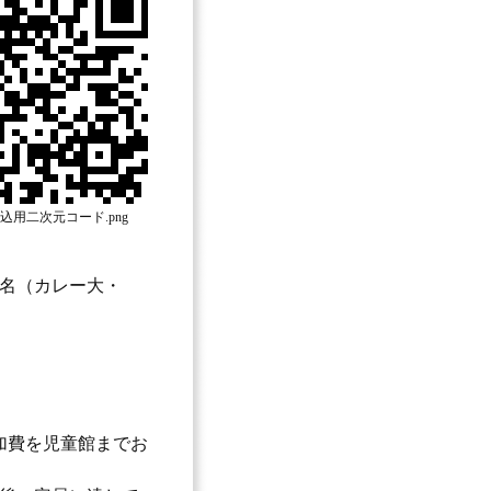
込用二次元コード.png
0名（カレー大・
加費を児童館までお