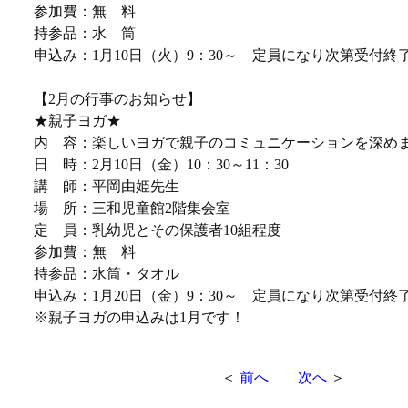
参加費：無 料
持参品：水 筒
申込み：1月10日（火）9：30～ 定員になり次第受付終
【2月の行事のお知らせ】
★親子ヨガ★
内 容：楽しいヨガで親子のコミュニケーションを深め
日 時：2月10日（金）10：30～11：30
講 師：平岡由姫先生
場 所：三和児童館2階集会室
定 員：乳幼児とその保護者10組程度
参加費：無 料
持参品：水筒・タオル
申込み：1月20日（金）9：30～ 定員になり次第受付終
※親子ヨガの申込みは1月です！
＜
前へ
次へ
＞