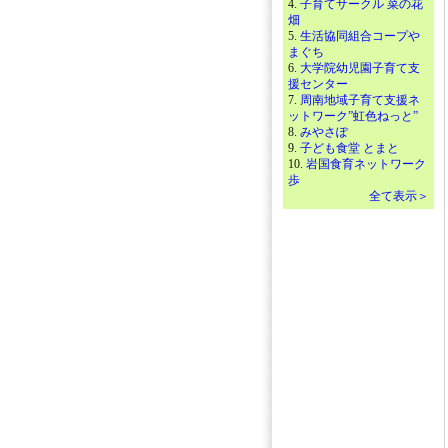
4.
子育てサークル 菜の花
畑
5.
生活協同組合コープや
まぐち
6.
大学院幼児園子育て支
援センター
7.
周南地域子育て支援ネ
ットワーク”虹色ねっと”
8.
みやさぽ
9.
子ども食堂 とまと
10.
岩国食育ネットワーク
歩
全て表示＞