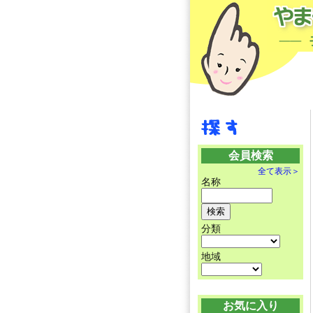
会員検索
全て表示＞
名称
分類
地域
お気に入り