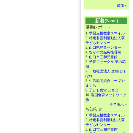
追加＜
新着(New!)
活動レポート
1.
学習支援教室スマイル
2.
特定非営利活動法人萩
子どもセンター
3.
山口県児童センター
4.
なかぞの鍼灸接骨院
5.
山口市三和児童館
6.
子育てサークル 菜の花
畑
7.
一般社団法人 彦島ぽれ
ぽれ
8.
生活協同組合コープや
まぐち
9.
子ども食堂 とまと
10.
岩国食育ネットワーク
歩
全て表示＞
お知らせ
1.
学習支援教室スマイル
2.
特定非営利活動法人萩
子どもセンター
3.
山口市三和児童館