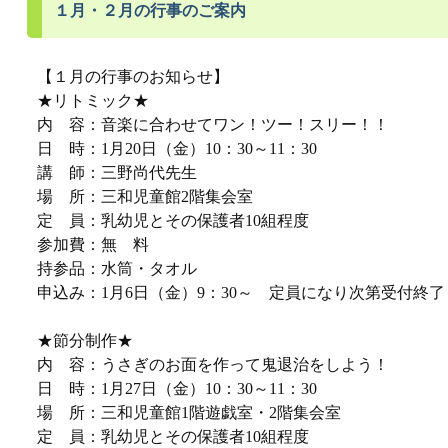
１月・２月の行事のご案内
【１月の行事のお知らせ】
★リトミック★
内 容：音楽に合わせてワン！ツー！スリー！！
日 時：1月20日（金）10：30～11：30
講 師：三野尚代先生
場 所：三和児童館2階集会室
定 員：乳幼児とその保護者10組程度
参加費：無 料
持参品：水筒・タオル
申込み：1月6日（金）9：30～ 定員になり次第受付終了
★節分制作★
内 容：うさぎのお面を作って鬼退治をしよう！
日 時：1月27日（金）10：30～11：30
場 所：三和児童館1階遊戯室・2階集会室
定 員：乳幼児とその保護者10組程度