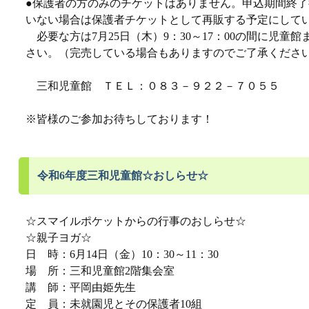
●保護者の方のみのチケットはありません。申込期間終
いない場合は保護者チケットとして再販する予定にして
必要な方は7月25日（木）9：30～17：00の間に児童
さい。（完売している場合もありますのでご了承くださ
三和児童館 ＴＥＬ：０８３－９２２－７０５５
※皆様のご参加お待ちしております！
令和6年度三和児童館☆おしらせ☆
☆スマイルポケットからの行事のおしらせ☆
☆親子ヨガ☆
日 時：6月14日（金）10：30～11：30
場 所：三和児童館2階集会室
講 師：平岡由姫先生
定 員：未就園児とその保護者10組