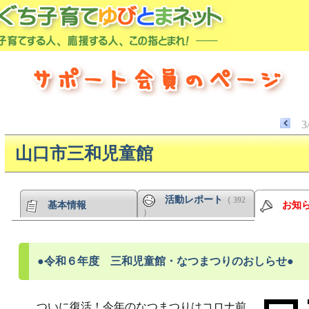
3
山口市三和児童館
活動レポート
（ 392
基本情報
お知
）
●令和６年度 三和児童館・なつまつりのおしらせ●
ついに復活！今年のなつまつりはコロナ前