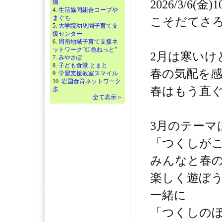
2026/3/6(金)1
畑
4.
生活協同組合コープや
まぐち
こそだてさ
5.
大学院幼児園子育て支
援センター
6.
周南地域子育て支援ネ
ットワーク”虹色ねっと”
2月は寒いけ
7.
みやさぽ
8.
子ども食堂 とまと
春の気配を
9.
学習支援教室スマイル
10.
岩国食育ネットワーク
春はもう直
歩
全て表示＞
3月のテーマ
「つくしが
みんなと春
楽しく遊ぼ
一緒に
「つくしの