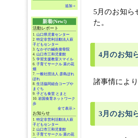
追加＜
5月のお知
た。
新着(New!)
活動レポート
1.
山口県児童センター
2.
特定非営利活動法人萩
子どもセンター
3.
なかぞの鍼灸接骨院
4月のお知
4.
山口市三和児童館
5.
学習支援教室スマイル
6.
子育てサークル 菜の花
畑
7.
一般社団法人 彦島ぽれ
ぽれ
諸事情によ
8.
生活協同組合コープや
まぐち
9.
子ども食堂 とまと
10.
岩国食育ネットワーク
歩
全て表示＞
3月のお知
お知らせ
1.
特定非営利活動法人萩
子どもセンター
2.
山口市三和児童館
3.
子育てサークル 菜の花