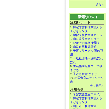
追加＜
新着(New!)
活動レポート
1.
特定非営利活動法人萩
子どもセンター
2.
学習支援教室スマイル
3.
山口県児童センター
4.
なかぞの鍼灸接骨院
5.
山口市三和児童館
6.
子育てサークル 菜の花
畑
7.
一般社団法人 彦島ぽれ
ぽれ
8.
生活協同組合コープや
まぐち
9.
子ども食堂 とまと
10.
岩国食育ネットワーク
歩
全て表示＞
お知らせ
1.
学習支援教室スマイル
2.
特定非営利活動法人萩
子どもセンター
3.
山口市三和児童館