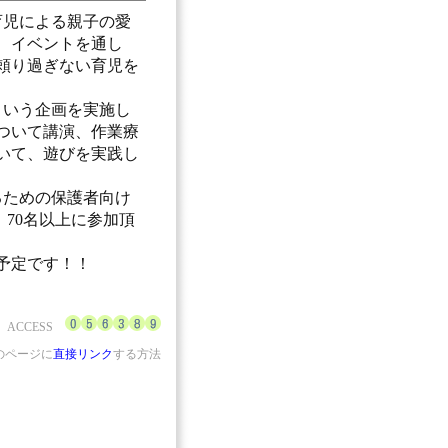
育児による親子の愛
、イベントを通し
頼り過ぎない育児を
」という企画を実施し
ついて講演、作業療
いて、遊びを実践し
るための保護者向け
70名以上に参加頂
予定です！！
ACCESS
のページに
直接リンク
する方法