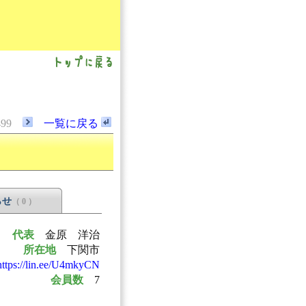
499
一覧に戻る
らせ
（ 0 ）
代表
金原 洋治
所在地
下関市
https://lin.ee/U4mkyCN
会員数
7