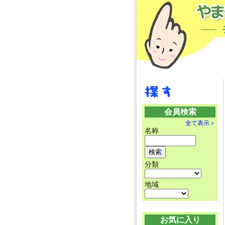
会員検索
全て表示＞
名称
分類
地域
お気に入り