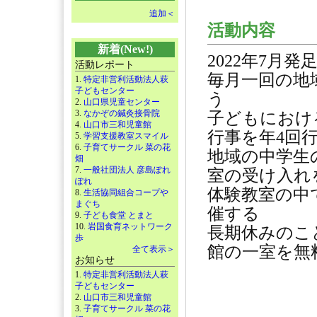
追加＜
活動内容
新着(New!)
2022年7月発
活動レポート
毎月一回の地
1.
特定非営利活動法人萩
子どもセンター
う
2.
山口県児童センター
3.
なかぞの鍼灸接骨院
子どもにおけ
4.
山口市三和児童館
行事を年4回
5.
学習支援教室スマイル
6.
子育てサークル 菜の花
地域の中学生
畑
7.
一般社団法人 彦島ぽれ
室の受け入れ
ぽれ
体験教室の中
8.
生活協同組合コープや
まぐち
催する
9.
子ども食堂 とまと
10.
岩国食育ネットワーク
長期休みのこ
歩
館の一室を無
全て表示＞
お知らせ
1.
特定非営利活動法人萩
子どもセンター
2.
山口市三和児童館
3.
子育てサークル 菜の花