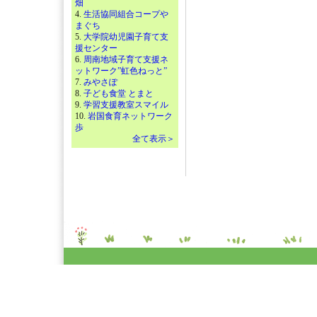
畑
4.
生活協同組合コープや
まぐち
5.
大学院幼児園子育て支
援センター
6.
周南地域子育て支援ネ
ットワーク”虹色ねっと”
7.
みやさぽ
8.
子ども食堂 とまと
9.
学習支援教室スマイル
10.
岩国食育ネットワーク
歩
全て表示＞