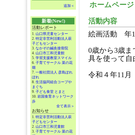
ホームペー
追加＜
活動内容
新着(New!)
活動レポート
絵画活動 年1
1.
山口県児童センター
2.
特定非営利活動法人萩
子どもセンター
3.
なかぞの鍼灸接骨院
0歳から3歳
4.
山口市三和児童館
具を使って自
5.
学習支援教室スマイル
6.
子育てサークル 菜の花
畑
7.
一般社団法人 彦島ぽれ
令和４年11
ぽれ
8.
生活協同組合コープや
まぐち
9.
子ども食堂 とまと
10.
岩国食育ネットワーク
歩
全て表示＞
お知らせ
1.
特定非営利活動法人萩
子どもセンター
2.
山口市三和児童館
3.
子育てサークル 菜の花