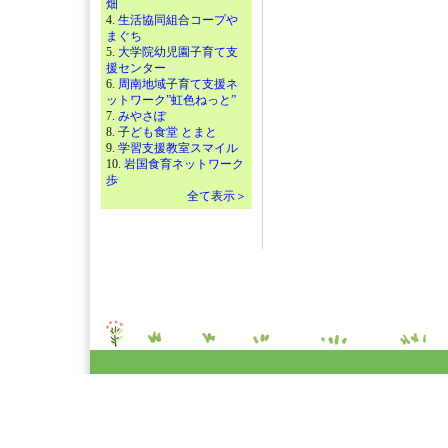
畑
4.
生活協同組合コープや
まぐち
5.
大学院幼児園子育て支
援センター
6.
周南地域子育て支援ネ
ットワーク”虹色ねっと”
7.
みやさぽ
8.
子ども食堂 とまと
9.
学習支援教室スマイル
10.
岩国食育ネットワーク
歩
全て表示＞