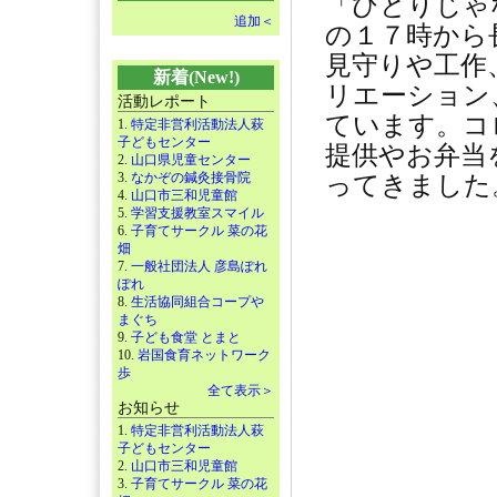
「ひとりじゃ
追加＜
の１７時から
見守りや工作
新着(New!)
リエーション
活動レポート
ています。コ
1.
特定非営利活動法人萩
子どもセンター
提供やお弁当
2.
山口県児童センター
3.
なかぞの鍼灸接骨院
ってきました
4.
山口市三和児童館
5.
学習支援教室スマイル
6.
子育てサークル 菜の花
畑
7.
一般社団法人 彦島ぽれ
ぽれ
8.
生活協同組合コープや
まぐち
9.
子ども食堂 とまと
10.
岩国食育ネットワーク
歩
全て表示＞
お知らせ
1.
特定非営利活動法人萩
子どもセンター
2.
山口市三和児童館
3.
子育てサークル 菜の花