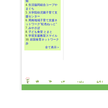
畑
4.
生活協同組合コープや
まぐち
5.
大学院幼児園子育て支
援センター
6.
周南地域子育て支援ネ
ットワーク”虹色ねっと”
7.
みやさぽ
8.
子ども食堂 とまと
9.
学習支援教室スマイル
10.
岩国食育ネットワーク
歩
全て表示＞