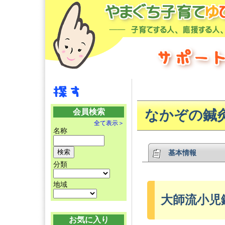
会員検索
なかぞの鍼
全て表示＞
名称
基本情報
分類
地域
大師流小児鍼
お気に入り