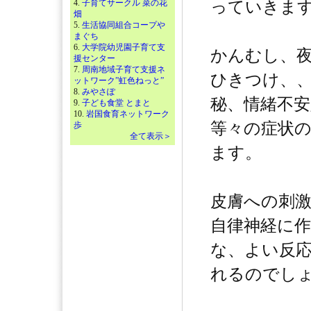
4.
子育てサークル 菜の花
っていきま
畑
5.
生活協同組合コープや
まぐち
6.
大学院幼児園子育て支
かんむし、
援センター
7.
周南地域子育て支援ネ
ひきつけ、
ットワーク”虹色ねっと”
8.
みやさぽ
秘、情緒不
9.
子ども食堂 とまと
10.
岩国食育ネットワーク
等々の症状
歩
全て表示＞
ます。
皮膚への刺
自律神経に
な、よい反
れるのでし