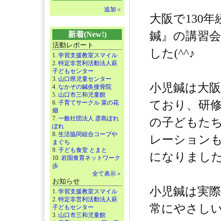
追加＜
大阪で130
鍼』の講習
新着(New!)
活動レポート
した(^^♪
1.
学習支援教室スマイル
2.
特定非営利活動法人萩
子どもセンター
3.
山口県児童センター
小児鍼は大
4.
なかぞの鍼灸接骨院
5.
山口市三和児童館
ており、研修
6.
子育てサークル 菜の花
畑
7.
一般社団法人 彦島ぽれ
の子どもた
ぽれ
8.
生活協同組合コープや
レーション
まぐち
9.
子ども食堂 とまと
になりまし
10.
岩国食育ネットワーク
歩
全て表示＞
お知らせ
小児鍼は実
1.
学習支援教室スマイル
2.
特定非営利活動法人萩
常にやさし
子どもセンター
3.
山口市三和児童館