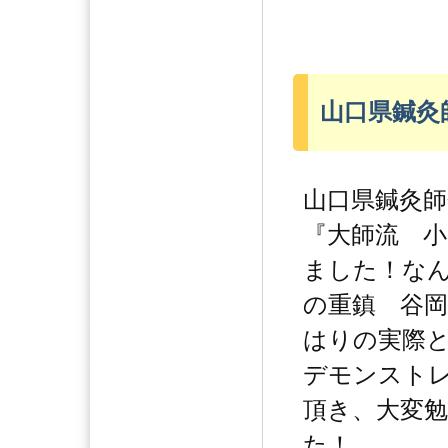
山口県鍼灸師
山口県鍼灸師
『大師流 
ました！な
の重鎮 谷
はりの実際
デモンスト
頂き、大変
た！