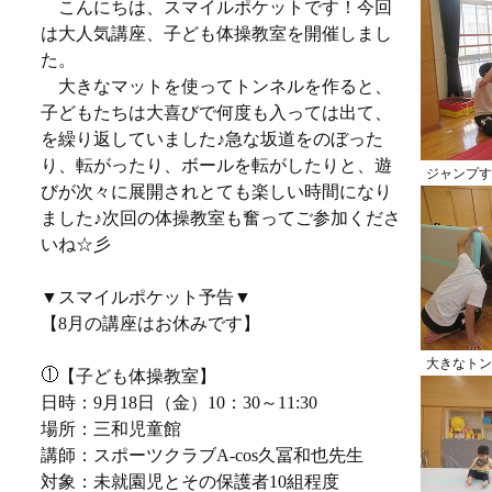
こんにちは、スマイルポケットです！今回
は大人気講座、子ども体操教室を開催しまし
た。
大きなマットを使ってトンネルを作ると、
子どもたちは大喜びで何度も入っては出て、
を繰り返していました♪急な坂道をのぼった
り、転がったり、ボールを転がしたりと、遊
ジャンプす
びが次々に展開されとても楽しい時間になり
ました♪次回の体操教室も奮ってご参加くださ
いね☆彡
▼スマイルポケット予告▼
【8月の講座はお休みです】
大きなトン
【子ども体操教室】
日時：9月18日（金）10：30～11:30
場所：三和児童館
講師：スポーツクラブA-cos久冨和也先生
対象：未就園児とその保護者10組程度