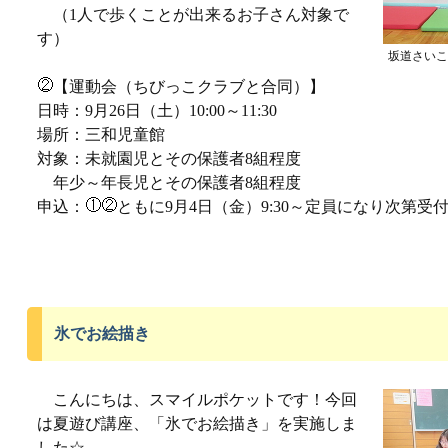
（1人で歩くことが出来るお子さん対象で
す）
坂道さいこ
【運動会（ちびっこクラブと合同）】
日時：9月26日（土）10:00～11:30
場所：三和児童館
対象：未就園児とその保護者8組程度
年少～年長児とその保護者8組程度
申込：
ともに9月4日（金）9:30～定員になり次第受
氷でお絵描き
こんにちは、スマイルポケットです！今回
は夏遊び講座、「氷でお絵描き」を実施しま
した☆