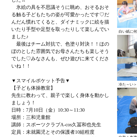
氷絵の具を不思議そうに眺め、おそるおそ
る触る子どもたちの姿が可愛かったです♡だ
んだん慣れてくると、ダイナミックに絵を描
いたり手型や足型を取ったりして楽しんでい
白い紙に何
ました♪
最後はチーム対抗で、色塗り対決！！ほの
ぼのとした雰囲気でお母さんたちも楽しそう
でした♡みなさんも、ぜひ遊びに来てくださ
いね！！
▼スマイルポケット予告▼
冷た～い＞
【子ども体操教室】
先生に教わって、親子で楽しく身体を動かし
ましょう！
日時：7月10日（金）10:30～11:30
場所：三和児童館
講師：スポーツクラブA-cos久冨和也先生
定員：未就園児とその保護者10組程度