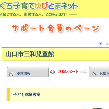
4
山口市三和児童館
活動レポート
（ 392
基本情報
お知
）
子ども体操教室