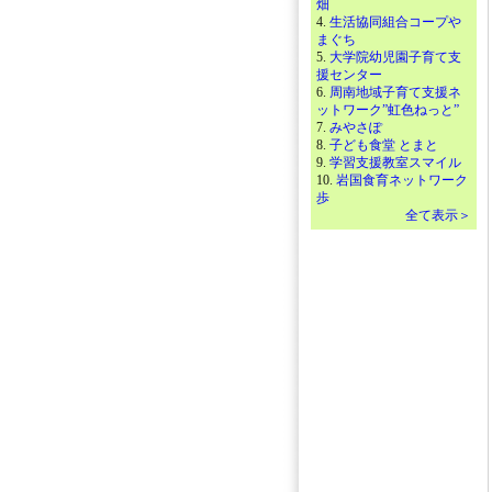
畑
4.
生活協同組合コープや
まぐち
5.
大学院幼児園子育て支
援センター
6.
周南地域子育て支援ネ
ットワーク”虹色ねっと”
7.
みやさぽ
8.
子ども食堂 とまと
9.
学習支援教室スマイル
10.
岩国食育ネットワーク
歩
全て表示＞