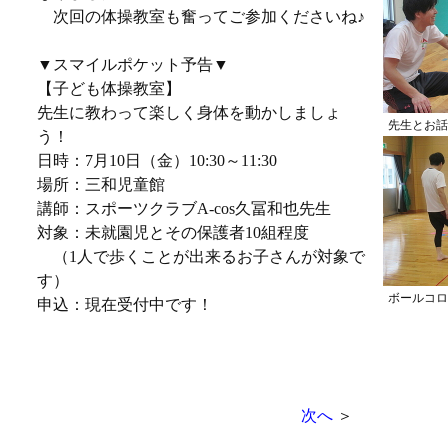
次回の体操教室も奮ってご参加くださいね♪
▼スマイルポケット予告▼
【子ども体操教室】
先生に教わって楽しく身体を動かしましょ
先生とお話
う！
日時：7月10日（金）10:30～11:30
場所：三和児童館
講師：スポーツクラブA-cos久冨和也先生
対象：未就園児とその保護者10組程度
（1人で歩くことが出来るお子さんが対象で
す）
ボールコロ
申込：現在受付中です！
次へ
＞