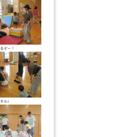
るぞ～！
ネル♪