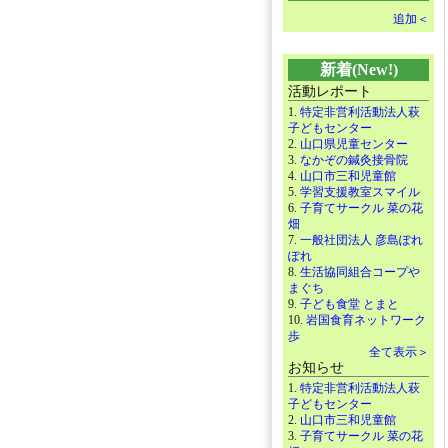
追加＜
新着(New!)
活動レポート
1.
特定非営利活動法人萩
子どもセンター
2.
山口県児童センター
3.
なかぞの鍼灸接骨院
4.
山口市三和児童館
5.
学習支援教室スマイル
6.
子育てサークル 菜の花
畑
7.
一般社団法人 彦島ぽれ
ぽれ
8.
生活協同組合コープや
まぐち
9.
子ども食堂 とまと
10.
岩国食育ネットワーク
歩
全て表示＞
お知らせ
1.
特定非営利活動法人萩
子どもセンター
2.
山口市三和児童館
3.
子育てサークル 菜の花