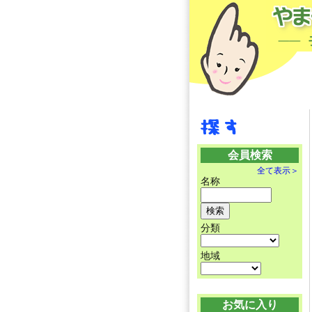
会員検索
全て表示＞
名称
分類
地域
お気に入り