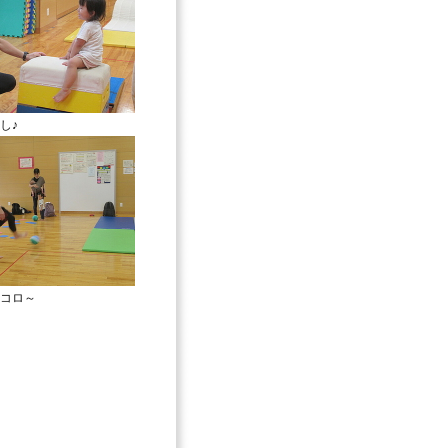
し♪
コロ～