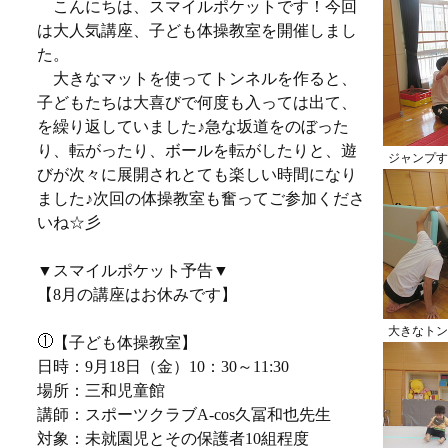
こんにちは、スマイルポケットです！今回
は大人気講座、子ども体操教室を開催しまし
た。
大きなマットを使ってトンネルを作ると、
子どもたちは大喜びで何度も入っては出て、
を繰り返していました♪急な坂道をのぼった
り、転がったり、ボールを転がしたりと、遊
ジャンプす
びが次々に展開されとても楽しい時間になり
ました♪次回の体操教室も奮ってご参加くださ
いね☆彡
▼スマイルポケット予告▼
【8月の講座はお休みです】
大きなトン
【子ども体操教室】
日時：9月18日（金）10：30～11:30
場所：三和児童館
講師：スポーツクラブA-cos久冨和也先生
対象：未就園児とその保護者10組程度