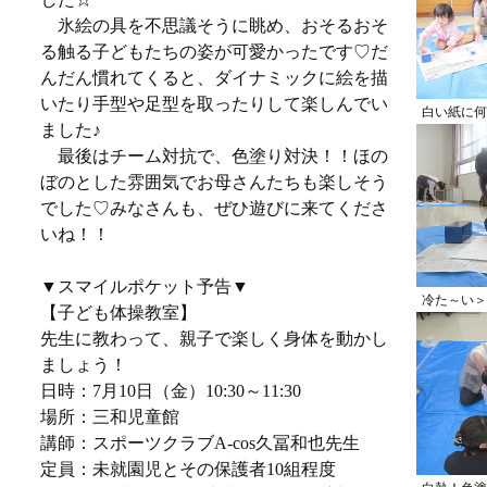
氷絵の具を不思議そうに眺め、おそるおそ
る触る子どもたちの姿が可愛かったです♡だ
んだん慣れてくると、ダイナミックに絵を描
いたり手型や足型を取ったりして楽しんでい
白い紙に何
ました♪
最後はチーム対抗で、色塗り対決！！ほの
ぼのとした雰囲気でお母さんたちも楽しそう
でした♡みなさんも、ぜひ遊びに来てくださ
いね！！
▼スマイルポケット予告▼
冷た～い＞
【子ども体操教室】
先生に教わって、親子で楽しく身体を動かし
ましょう！
日時：7月10日（金）10:30～11:30
場所：三和児童館
講師：スポーツクラブA-cos久冨和也先生
定員：未就園児とその保護者10組程度