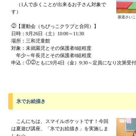
（1人で歩くことが出来るお子さん対象で
す）
坂道さいこ
【運動会（ちびっこクラブと合同）】
日時：9月26日（土）10:00～11:30
場所：三和児童館
対象：未就園児とその保護者8組程度
年少～年長児とその保護者8組程度
申込：
ともに9月4日（金）9:30～定員になり次第受
氷でお絵描き
こんにちは、スマイルポケットです！今回
は夏遊び講座、「氷でお絵描き」を実施しま
した☆