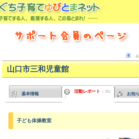
4
山口市三和児童館
活動レポート
（ 392
基本情報
お知
）
子ども体操教室