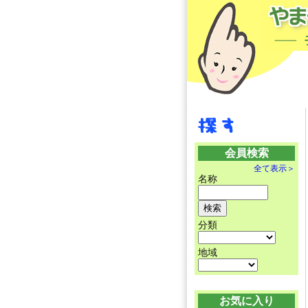
会員検索
全て表示＞
名称
分類
地域
お気に入り