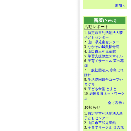
追加＜
新着(New!)
活動レポート
1.
特定非営利活動法人萩
子どもセンター
2.
山口県児童センター
3.
なかぞの鍼灸接骨院
4.
山口市三和児童館
5.
学習支援教室スマイル
6.
子育てサークル 菜の花
畑
7.
一般社団法人 彦島ぽれ
ぽれ
8.
生活協同組合コープや
まぐち
9.
子ども食堂 とまと
10.
岩国食育ネットワーク
歩
全て表示＞
お知らせ
1.
特定非営利活動法人萩
子どもセンター
2.
山口市三和児童館
3.
子育てサークル 菜の花