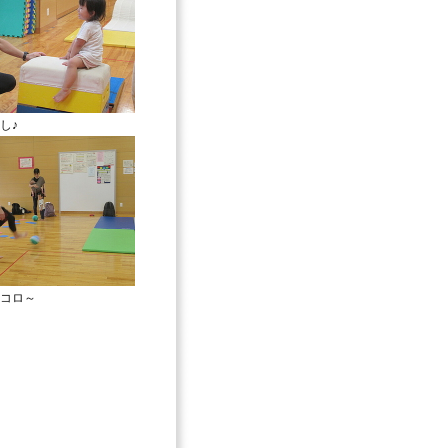
し♪
コロ～