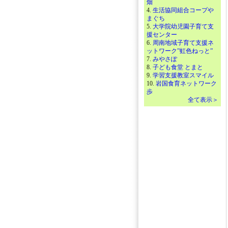
畑
4.
生活協同組合コープや
まぐち
5.
大学院幼児園子育て支
援センター
6.
周南地域子育て支援ネ
ットワーク”虹色ねっと”
7.
みやさぽ
8.
子ども食堂 とまと
9.
学習支援教室スマイル
10.
岩国食育ネットワーク
歩
全て表示＞