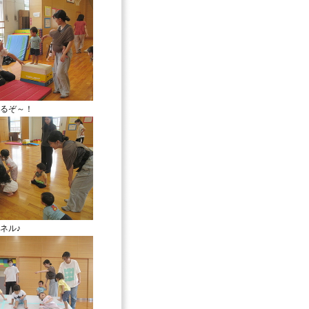
るぞ～！
ネル♪