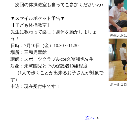
次回の体操教室も奮ってご参加くださいね♪
▼スマイルポケット予告▼
【子ども体操教室】
先生に教わって楽しく身体を動かしましょ
先生とお話
う！
日時：7月10日（金）10:30～11:30
場所：三和児童館
講師：スポーツクラブA-cos久冨和也先生
対象：未就園児とその保護者10組程度
（1人で歩くことが出来るお子さんが対象で
す）
ボールコロ
申込：現在受付中です！
次へ
＞