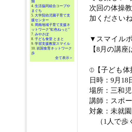
畑
4.
生活協同組合コープや
次回の体操
まぐち
5.
大学院幼児園子育て支
加ください
援センター
6.
周南地域子育て支援ネ
ットワーク”虹色ねっと”
7.
みやさぽ
▼スマイル
8.
子ども食堂 とまと
9.
学習支援教室スマイル
【8月の講座
10.
岩国食育ネットワーク
歩
全て表示＞
【子ども体
日時：9月18日
場所：三和児
講師：スポー
対象：未就園
（1人で歩