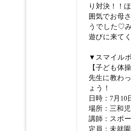
り対決！！
囲気でお母
うでした♡
遊びに来て
▼スマイル
【子ども体
先生に教わ
ょう！
日時：7月10日
場所：三和児
講師：スポー
定員：未就園