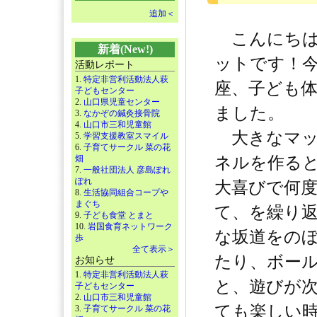
追加＜
こんにちは
新着(New!)
ットです！
活動レポート
1.
特定非営利活動法人萩
座、子ども
子どもセンター
2.
山口県児童センター
ました。
3.
なかぞの鍼灸接骨院
4.
山口市三和児童館
大きなマッ
5.
学習支援教室スマイル
6.
子育てサークル 菜の花
畑
ネルを作る
7.
一般社団法人 彦島ぽれ
ぽれ
大喜びで何
8.
生活協同組合コープや
まぐち
て、を繰り返
9.
子ども食堂 とまと
10.
岩国食育ネットワーク
な坂道をの
歩
全て表示＞
たり、ボー
お知らせ
1.
特定非営利活動法人萩
と、遊びが
子どもセンター
2.
山口市三和児童館
ても楽しい時
3.
子育てサークル 菜の花