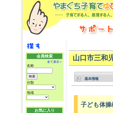
会員検索
山口市三和
全て表示＞
名称
基本情報
分類
地域
子ども体操
お気に入り