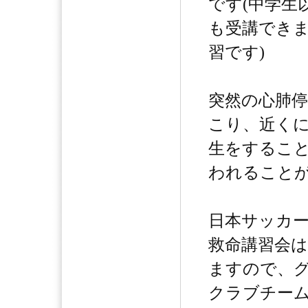
です(中学生
も受講でき
習です)
突然の心肺
こり、近く
生をするこ
われること
日本サッカ
救命講習会
ますので、
クラブチー