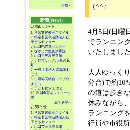
(^^♪
追加＜
新着(New!)
活動レポート
4月5日(日曜
1.
学習支援教室スマイル
2.
特定非営利活動法人萩
でランニン
子どもセンター
3.
山口県児童センター
いたしまし
4.
なかぞの鍼灸接骨院
5.
山口市三和児童館
6.
子育てサークル 菜の花
畑
7.
一般社団法人 彦島ぽれ
大人ゆっくり
ぽれ
8.
生活協同組合コープや
分台)で約10
まぐち
9.
子ども食堂 とまと
の道は歩き
10.
岩国食育ネットワーク
歩
休みながら
全て表示＞
お知らせ
ランニング
1.
学習支援教室スマイル
2.
特定非営利活動法人萩
行員や市役所
子どもセンター
3.
山口市三和児童館