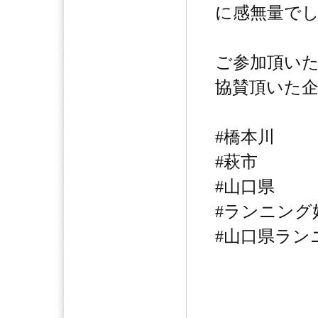
に感無量で
ご参加頂い
協賛頂いた
#橋本川
#萩市
#山口県
#ランニング
#山口県ラン