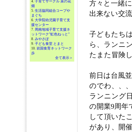
4.
子育てサークル 菜の花
方々と一緒
畑
5.
生活協同組合コープや
出来ない交
まぐち
6.
大学院幼児園子育て支
援センター
7.
周南地域子育て支援ネ
子どもたちは
ットワーク”虹色ねっと”
8.
みやさぽ
ら、ランニ
9.
子ども食堂 とまと
10.
岩国食育ネットワーク
歩
たまた冒険
全て表示＞
前日は台風
のでわ、、
ランニング日
の開業9周年
して頂いた
があり、開