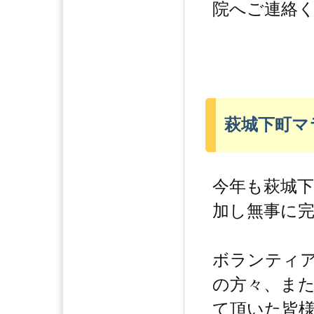
院へご連絡
萩城下町マ
今年も萩城
加し無事に
ボランティ
の方々、ま
て頂いた皆