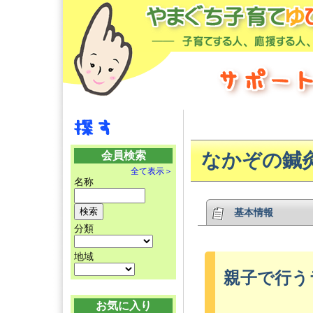
会員検索
なかぞの鍼
全て表示＞
名称
基本情報
分類
地域
親子で行う
お気に入り