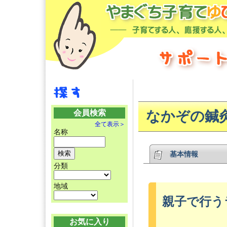
会員検索
なかぞの鍼
全て表示＞
名称
基本情報
分類
地域
親子で行う
お気に入り