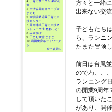
4.
子育てサークル 菜の花
方々と一緒
畑
5.
生活協同組合コープや
出来ない交
まぐち
6.
大学院幼児園子育て支
援センター
7.
周南地域子育て支援ネ
子どもたちは
ットワーク”虹色ねっと”
8.
みやさぽ
ら、ランニ
9.
子ども食堂 とまと
10.
岩国食育ネットワーク
歩
たまた冒険
全て表示＞
前日は台風
のでわ、、
ランニング日
の開業9周年
して頂いた
があり、開