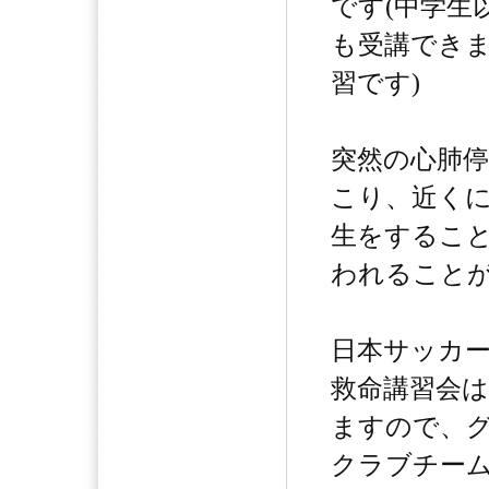
です(中学生
も受講でき
習です)
突然の心肺
こり、近く
生をするこ
われること
日本サッカ
救命講習会
ますので、
クラブチー