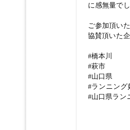
に感無量で
ご参加頂い
協賛頂いた
#橋本川
#萩市
#山口県
#ランニング
#山口県ラン