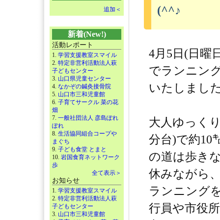
(^^♪
追加＜
新着(New!)
活動レポート
4月5日(日曜
1.
学習支援教室スマイル
2.
特定非営利活動法人萩
でランニン
子どもセンター
3.
山口県児童センター
いたしまし
4.
なかぞの鍼灸接骨院
5.
山口市三和児童館
6.
子育てサークル 菜の花
畑
7.
一般社団法人 彦島ぽれ
大人ゆっくり
ぽれ
8.
生活協同組合コープや
分台)で約10
まぐち
9.
子ども食堂 とまと
の道は歩き
10.
岩国食育ネットワーク
歩
休みながら
全て表示＞
お知らせ
ランニング
1.
学習支援教室スマイル
2.
特定非営利活動法人萩
行員や市役所
子どもセンター
3.
山口市三和児童館