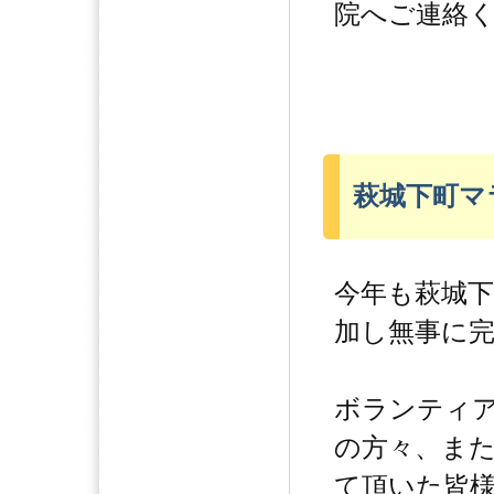
院へご連絡
萩城下町マ
今年も萩城
加し無事に
ボランティ
の方々、ま
て頂いた皆