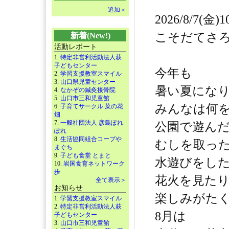
追加＜
2026/8/7(金)1
こそだてさ
新着(New!)
活動レポート
1.
特定非営利活動法人萩
子どもセンター
今年も
2.
学習支援教室スマイル
3.
山口県児童センター
暑い夏にな
4.
なかぞの鍼灸接骨院
5.
山口市三和児童館
みんなは何
6.
子育てサークル 菜の花
畑
7.
一般社団法人 彦島ぽれ
公園で遊ん
ぽれ
8.
生活協同組合コープや
むしを取っ
まぐち
9.
子ども食堂 とまと
水遊びをし
10.
岩国食育ネットワーク
歩
花火を見た
全て表示＞
お知らせ
楽しみがた
1.
学習支援教室スマイル
2.
特定非営利活動法人萩
8月は
子どもセンター
3.
山口市三和児童館