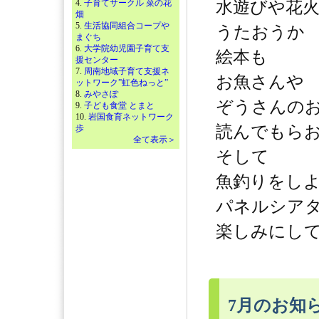
4.
子育てサークル 菜の花
水遊びや花
畑
5.
生活協同組合コープや
うたおうか
まぐち
6.
大学院幼児園子育て支
絵本も
援センター
7.
周南地域子育て支援ネ
お魚さんや
ットワーク”虹色ねっと”
8.
みやさぽ
ぞうさんの
9.
子ども食堂 とまと
10.
岩国食育ネットワーク
読んでもら
歩
全て表示＞
そして
魚釣りをし
パネルシア
楽しみにし
7月のお知