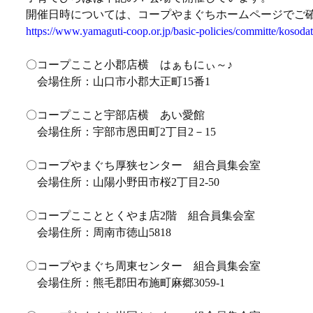
開催日時については、コープやまぐちホームページでご
https://www.yamaguti-coop.or.jp/basic-policies/committe/kosodat
〇コープここと小郡店横 はぁもにぃ～♪
会場住所：山口市小郡大正町15番1
〇コープここと宇部店横 あい愛館
会場住所：宇部市恩田町2丁目2－15
〇コープやまぐち厚狭センター 組合員集会室
会場住所：山陽小野田市桜2丁目2-50
〇コープここととくやま店2階 組合員集会室
会場住所：周南市徳山5818
〇コープやまぐち周東センター 組合員集会室
会場住所：熊毛郡田布施町麻郷3059-1