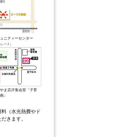
ュニティーセンター
ぃ～♪」
やま店2F集会室「子育
南」
用料（水光熱費やド
ただきます。