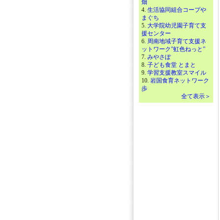
畑
4.
生活協同組合コープや
まぐち
5.
大学院幼児園子育て支
援センター
6.
周南地域子育て支援ネ
ットワーク”虹色ねっと”
7.
みやさぽ
8.
子ども食堂 とまと
9.
学習支援教室スマイル
10.
岩国食育ネットワーク
歩
全て表示＞