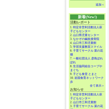
追加＜
新着(New!)
活動レポート
1.
特定非営利活動法人萩
子どもセンター
2.
山口県児童センター
3.
なかぞの鍼灸接骨院
4.
山口市三和児童館
5.
学習支援教室スマイル
6.
子育てサークル 菜の花
畑
7.
一般社団法人 彦島ぽれ
ぽれ
8.
生活協同組合コープや
まぐち
9.
子ども食堂 とまと
10.
岩国食育ネットワーク
歩
全て表示＞
お知らせ
1.
特定非営利活動法人萩
子どもセンター
2.
山口市三和児童館
3.
子育てサークル 菜の花