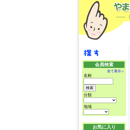
会員検索
全て表示＞
名称
分類
地域
お気に入り