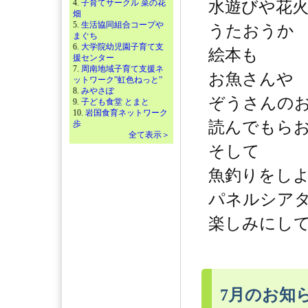
4.
子育てサークル 菜の花
水遊びや花
畑
5.
生活協同組合コープや
うたおうか
まぐち
6.
大学院幼児園子育て支
絵本も
援センター
7.
周南地域子育て支援ネ
お魚さんや
ットワーク”虹色ねっと”
8.
みやさぽ
ぞうさんの
9.
子ども食堂 とまと
10.
岩国食育ネットワーク
読んでもら
歩
全て表示＞
そして
魚釣りをし
パネルシア
楽しみにし
7月のお知