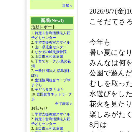
追加＜
2026/8/7(金)1
こそだてさ
新着(New!)
活動レポート
1.
特定非営利活動法人萩
子どもセンター
今年も
2.
学習支援教室スマイル
3.
山口県児童センター
暑い夏にな
4.
なかぞの鍼灸接骨院
5.
山口市三和児童館
みんなは何
6.
子育てサークル 菜の花
畑
7.
一般社団法人 彦島ぽれ
公園で遊ん
ぽれ
8.
生活協同組合コープや
むしを取っ
まぐち
9.
子ども食堂 とまと
水遊びをし
10.
岩国食育ネットワーク
歩
花火を見た
全て表示＞
お知らせ
楽しみがた
1.
学習支援教室スマイル
2.
特定非営利活動法人萩
8月は
子どもセンター
3.
山口市三和児童館