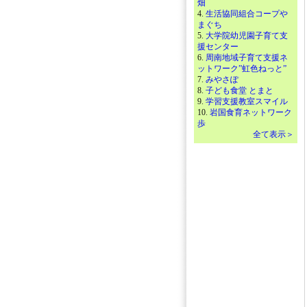
畑
4.
生活協同組合コープや
まぐち
5.
大学院幼児園子育て支
援センター
6.
周南地域子育て支援ネ
ットワーク”虹色ねっと”
7.
みやさぽ
8.
子ども食堂 とまと
9.
学習支援教室スマイル
10.
岩国食育ネットワーク
歩
全て表示＞