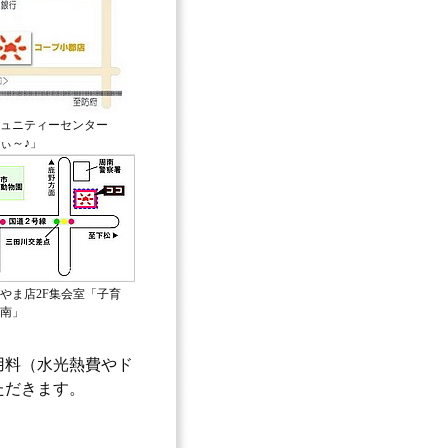
ュニティーセンター
ぃ～♪」
やま店2F集会室「子育
南」
用料（水光熱費やド
ただきます。