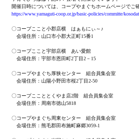
開催日時については、コープやまぐちホームページでご
https://www.yamaguti-coop.or.jp/basic-policies/committe/kosodat
〇コープここと小郡店横 はぁもにぃ～♪
会場住所：山口市小郡大正町15番1
〇コープここと宇部店横 あい愛館
会場住所：宇部市恩田町2丁目2－15
〇コープやまぐち厚狭センター 組合員集会室
会場住所：山陽小野田市桜2丁目2-50
〇コープここととくやま店2階 組合員集会室
会場住所：周南市徳山5818
〇コープやまぐち周東センター 組合員集会室
会場住所：熊毛郡田布施町麻郷3059-1