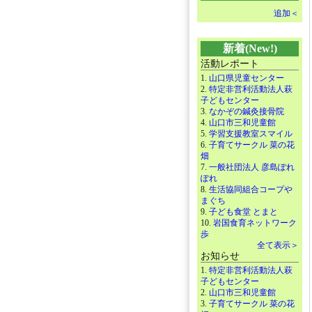
追加＜
新着(New!)
活動レポート
1.
山口県児童センター
2.
特定非営利活動法人萩
子どもセンター
3.
なかぞの鍼灸接骨院
4.
山口市三和児童館
5.
学習支援教室スマイル
6.
子育てサークル 菜の花
畑
7.
一般社団法人 彦島ぽれ
ぽれ
8.
生活協同組合コープや
まぐち
9.
子ども食堂 とまと
10.
岩国食育ネットワーク
歩
全て表示＞
お知らせ
1.
特定非営利活動法人萩
子どもセンター
2.
山口市三和児童館
3.
子育てサークル 菜の花