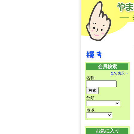
会員検索
全て表示＞
名称
分類
地域
お気に入り