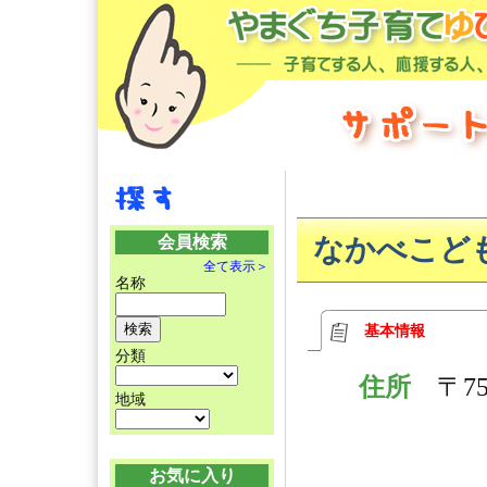
会員検索
なかべこど
全て表示＞
名称
基本情報
分類
住所
〒7
地域
お気に入り