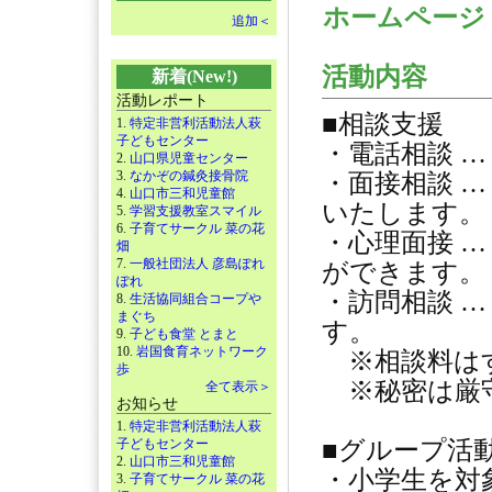
ホームペー
追加＜
活動内容
新着(New!)
活動レポート
■相談支援
1.
特定非営利活動法人萩
子どもセンター
・電話相談 
2.
山口県児童センター
3.
なかぞの鍼灸接骨院
・面接相談 
4.
山口市三和児童館
いたします。
5.
学習支援教室スマイル
6.
子育てサークル 菜の花
・心理面接 
畑
7.
一般社団法人 彦島ぽれ
ができます。
ぽれ
・訪問相談 
8.
生活協同組合コープや
まぐち
す。
9.
子ども食堂 とまと
10.
岩国食育ネットワーク
※相談料は
歩
※秘密は厳
全て表示＞
お知らせ
1.
特定非営利活動法人萩
子どもセンター
■グループ活
2.
山口市三和児童館
・小学生を対
3.
子育てサークル 菜の花