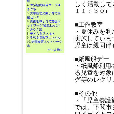
畑
しく活動して
4.
生活協同組合コープや
まぐち
１１：３０)
5.
大学院幼児園子育て支
援センター
6.
周南地域子育て支援ネ
■工作教室
ットワーク”虹色ねっと”
7.
みやさぽ
・夏休みを利
8.
子ども食堂 とまと
実施していま
9.
学習支援教室スマイル
10.
岩国食育ネットワーク
児童は親同伴
歩
全て表示＞
■紙風船デー
・紙風船利用
る児童を対象
グ等のレクリ
■その他
・「児童養護
では、下関市