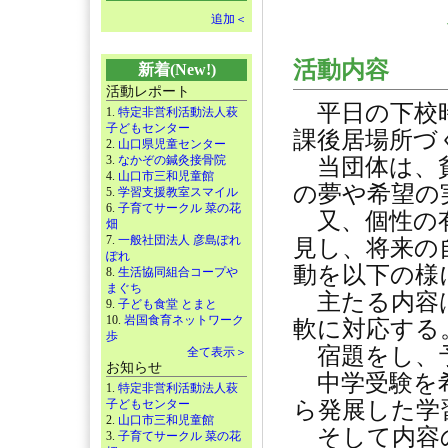
追加＜
活動内容
新着(New!)
活動レポート
平日の下校時
1.
特定非営利活動法人萩
子どもセンター
課後居場所づ
2.
山口県児童センター
3.
なかぞの鍼灸接骨院
当団体は、貧
4.
山口市三和児童館
の夢や希望の
5.
学習支援教室スマイル
6.
子育てサークル 菜の花
又、個性の有
畑
7.
一般社団法人 彦島ぽれ
見し、将来の
ぽれ
動を以下の様
8.
生活協同組合コープや
まぐち
主たる内容は
9.
子ども食堂 とまと
10.
岩国食育ネットワーク
軟に対応する
歩
宿題をし、予
全て表示＞
お知らせ
中学受験を希
1.
特定非営利活動法人萩
子どもセンター
ら発展した学
2.
山口市三和児童館
そして内容の
3.
子育てサークル 菜の花