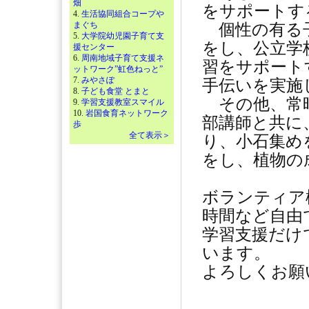
畑
をサポートす
4.
生活協同組合コープや
まぐち
個性の有る子
5.
大学院幼児園子育て支
をし、公立学
援センター
6.
周南地域子育て支援ネ
習をサポート
ットワーク”虹色ねっと”
7.
みやさぽ
手伝いを実施
8.
子ども食堂 とまと
その他、常時
9.
学習支援教室スマイル
10.
岩国食育ネットワーク
部講師と共に
歩
全て表示＞
り、小石集め
をし、植物の
ボランティア
時間など自由
学習支援だけ
います。
よろしくお願