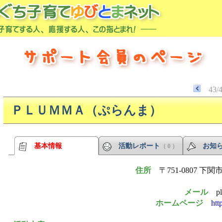
43/
ＰＬＵＭＭＡ（ぷらんま）
基本情報
活動レポート
お知
（ 0 ）
住所
〒751-0807 
メール
p
ホームページ
htt