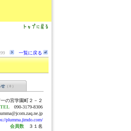
499
一覧に戻る
らせ
（ 0 ）
下関市一の宮学園町２－２
TEL
090-3179-8306
lumma@jcom.zaq.ne.jp
ps://plumma.jimdo.com/
会員数
３１名