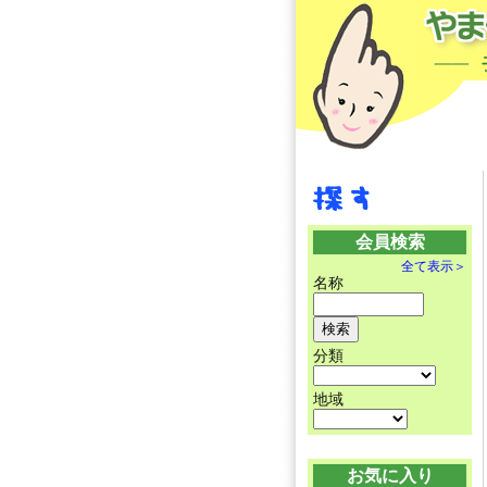
会員検索
全て表示＞
名称
分類
地域
お気に入り