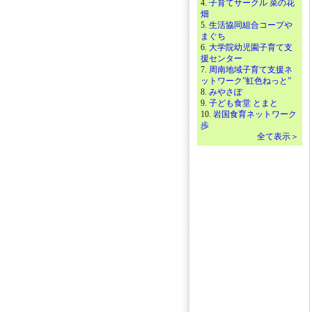
4.
子育てサークル 菜の花
畑
5.
生活協同組合コープや
まぐち
6.
大学院幼児園子育て支
援センター
7.
周南地域子育て支援ネ
ットワーク”虹色ねっと”
8.
みやさぽ
9.
子ども食堂 とまと
10.
岩国食育ネットワーク
歩
全て表示＞