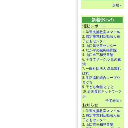
追加＜
新着(New!)
活動レポート
1.
学習支援教室スマイル
2.
特定非営利活動法人萩
子どもセンター
3.
山口県児童センター
4.
なかぞの鍼灸接骨院
5.
山口市三和児童館
6.
子育てサークル 菜の花
畑
7.
一般社団法人 彦島ぽれ
ぽれ
8.
生活協同組合コープや
まぐち
9.
子ども食堂 とまと
10.
岩国食育ネットワーク
歩
全て表示＞
お知らせ
1.
学習支援教室スマイル
2.
特定非営利活動法人萩
子どもセンター
3.
山口市三和児童館