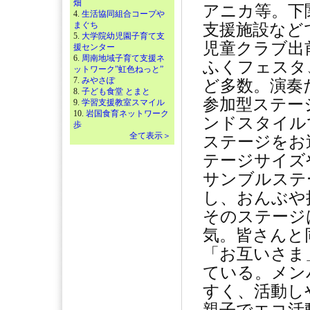
畑
アニカ等。下
4.
生活協同組合コープや
まぐち
支援施設など
5.
大学院幼児園子育て支
児童クラブ出
援センター
6.
周南地域子育て支援ネ
ふくフェスタ
ットワーク”虹色ねっと”
7.
みやさぽ
ど多数。演奏
8.
子ども食堂 とまと
参加型ステー
9.
学習支援教室スマイル
10.
岩国食育ネットワーク
ンドスタイル
歩
全て表示＞
ステージをお
テージサイズ
サンブルステ
し、おんぶや
そのステージ
気。皆さんと
「お互いさま
ている。メン
すく、活動し