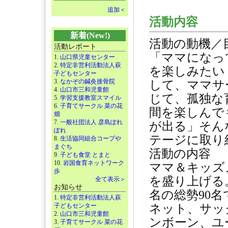
追加＜
活動内容
新着(New!)
活動の動機／
活動レポート
「ママになっ
1.
山口県児童センター
2.
特定非営利活動法人萩
を楽しみたい
子どもセンター
3.
なかぞの鍼灸接骨院
して、ママサ
4.
山口市三和児童館
じて、孤独な
5.
学習支援教室スマイル
6.
子育てサークル 菜の花
間を楽しんで
畑
7.
一般社団法人 彦島ぽれ
が出る」そん
ぽれ
テージに取り
8.
生活協同組合コープや
まぐち
活動の内容
9.
子ども食堂 とまと
10.
岩国食育ネットワーク
ママ＆キッズ
歩
を盛り上げる
全て表示＞
お知らせ
名の総勢90
1.
特定非営利活動法人萩
子どもセンター
ネット、サッ
2.
山口市三和児童館
ンボーン、ユ
3.
子育てサークル 菜の花