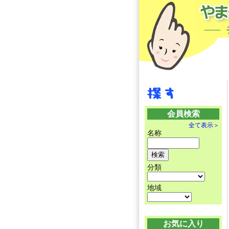
会員検索
全て表示＞
名称
分類
地域
お気に入り