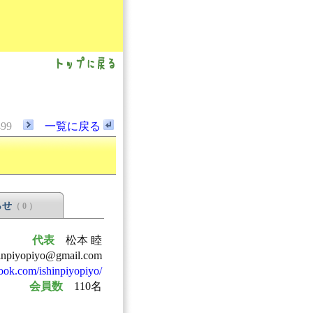
499
一覧に戻る
らせ
（ 0 ）
代表
松本 睦
inpiyopiyo@gmail.com
ook.com/ishinpiyopiyo/
会員数
110名