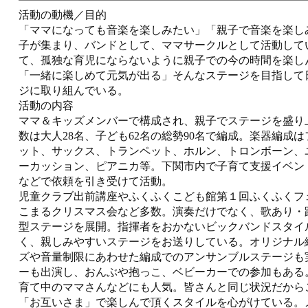
活動の動機／目的
「ママになっても音楽を楽しみたい」「親子で音楽を楽し
子が集まり、バンドとして、ママサークルとして活動して
て、孤独な育児にならないように親子での今の時間を楽し
「一緒に楽しめて元気が出る」そんなステージを目指して
ジに取り組んでいる。
活動の内容
ママ＆キッズメンバーで構成され、親子でステージを盛り
数は大人28名、子ども62名の総勢90名で編成。楽器編成
ット、サックス、トランペット、ホルン、トロンボーン、
ーカッション、ピアニカ等。下関市内で子育て支援イベン
などで依頼を引き受けて活動。
児童クラブ出前講座やふくふくこども館第１回ふくふくフ
こまるクリスマス会など多数。演奏だけでなく、歌あり・
型ステージを展開。指揮者をおかないビックバンドスタイ
く、親しみやすいステージをお送りしている。オリジナル
ズや音量制限にあわせた編成でのアンサンブルステージも
ーも出演し、おんぶや抱っこ、ベビーカーでの参加もある
育て中のママさんなどにも人気。皆さんと同じ状況だから
「お互いさま」で楽しんで頂くスタイルを心がけている。