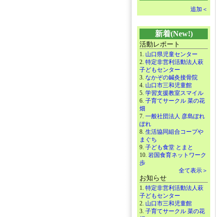
追加＜
新着(New!)
活動レポート
1.
山口県児童センター
2.
特定非営利活動法人萩
子どもセンター
3.
なかぞの鍼灸接骨院
4.
山口市三和児童館
5.
学習支援教室スマイル
6.
子育てサークル 菜の花
畑
7.
一般社団法人 彦島ぽれ
ぽれ
8.
生活協同組合コープや
まぐち
9.
子ども食堂 とまと
10.
岩国食育ネットワーク
歩
全て表示＞
お知らせ
1.
特定非営利活動法人萩
子どもセンター
2.
山口市三和児童館
3.
子育てサークル 菜の花