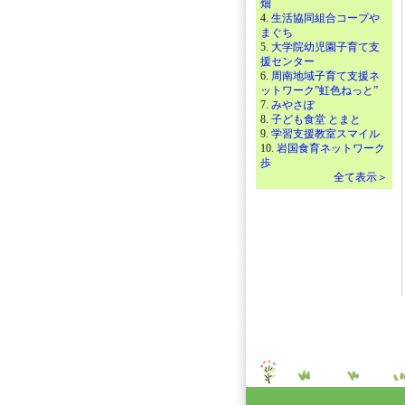
畑
4.
生活協同組合コープや
まぐち
5.
大学院幼児園子育て支
援センター
6.
周南地域子育て支援ネ
ットワーク”虹色ねっと”
7.
みやさぽ
8.
子ども食堂 とまと
9.
学習支援教室スマイル
10.
岩国食育ネットワーク
歩
全て表示＞