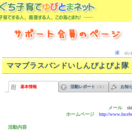
46/
ママブラスバンドいしんぴよぴよ隊
基本情報
活動レポート
お知
（ 0 ）
メール
sh
ホームページ
http://www.faceb
活動内容