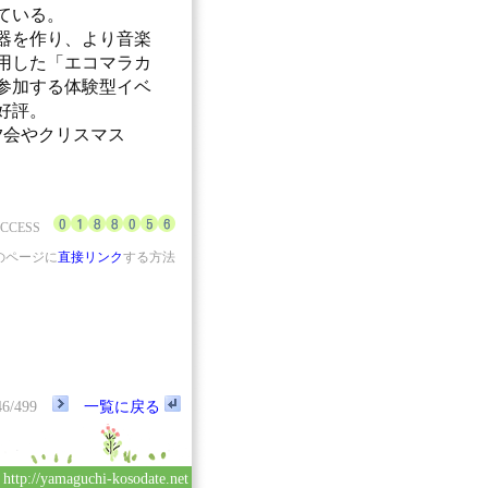
ている。
器を作り、より音楽
用した「エコマラカ
参加する体験型イベ
好評。
夕会やクリスマス
ACCESS
のページに
直接リンク
する方法
46/499
一覧に戻る
yamaguchi-kosodate.net