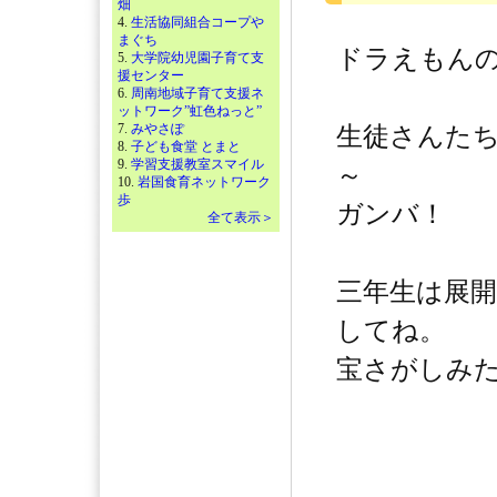
畑
4.
生活協同組合コープや
まぐち
ドラえもんの
5.
大学院幼児園子育て支
援センター
6.
周南地域子育て支援ネ
ットワーク”虹色ねっと”
7.
みやさぽ
生徒さんた
8.
子ども食堂 とまと
9.
学習支援教室スマイル
～
10.
岩国食育ネットワーク
歩
ガンバ！
全て表示＞
三年生は展
してね。
宝さがしみた