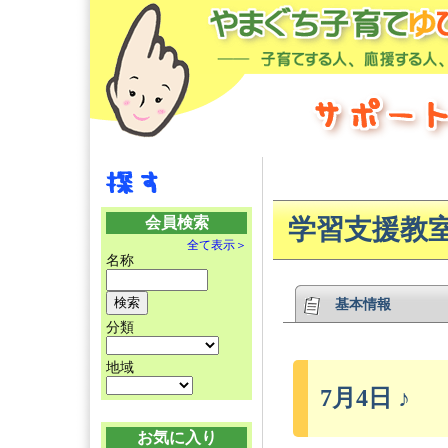
会員検索
学習支援教
全て表示＞
名称
基本情報
分類
地域
7月4日 ♪
お気に入り