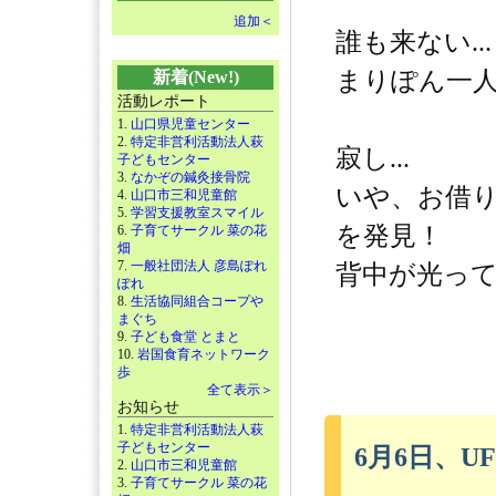
追加＜
誰も来ない...
まりぽん一人
新着(New!)
活動レポート
1.
山口県児童センター
2.
特定非営利活動法人萩
寂し...
子どもセンター
3.
なかぞの鍼灸接骨院
いや、お借
4.
山口市三和児童館
5.
学習支援教室スマイル
を発見！
6.
子育てサークル 菜の花
畑
7.
一般社団法人 彦島ぽれ
背中が光ってい
ぽれ
8.
生活協同組合コープや
まぐち
9.
子ども食堂 とまと
10.
岩国食育ネットワーク
歩
全て表示＞
お知らせ
1.
特定非営利活動法人萩
子どもセンター
6月6日、UF
2.
山口市三和児童館
3.
子育てサークル 菜の花