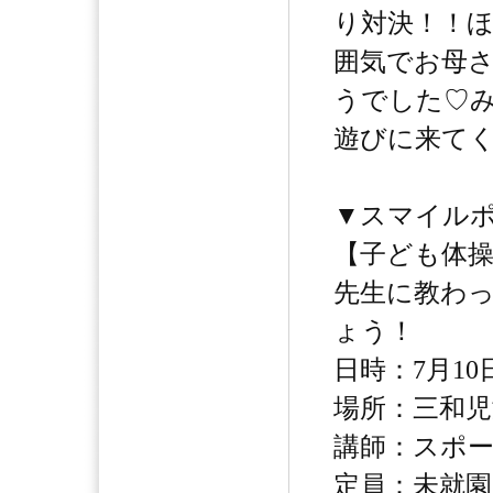
り対決！！
囲気でお母
うでした♡
遊びに来て
▼スマイル
【子ども体
先生に教わ
ょう！
日時：7月10日
場所：三和児
講師：スポー
定員：未就園