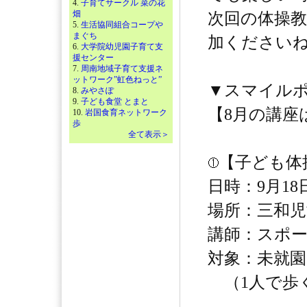
4.
子育てサークル 菜の花
畑
次回の体操
5.
生活協同組合コープや
まぐち
加ください
6.
大学院幼児園子育て支
援センター
7.
周南地域子育て支援ネ
ットワーク”虹色ねっと”
▼スマイル
8.
みやさぽ
9.
子ども食堂 とまと
【8月の講座
10.
岩国食育ネットワーク
歩
全て表示＞
【子ども体
日時：9月18日
場所：三和児
講師：スポー
対象：未就園
（1人で歩