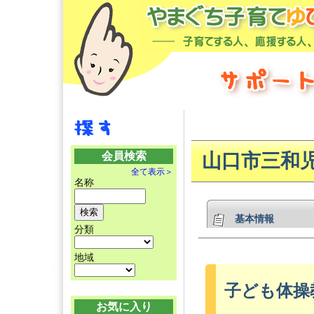
会員検索
山口市三和
全て表示＞
名称
基本情報
分類
地域
子ども体操
お気に入り