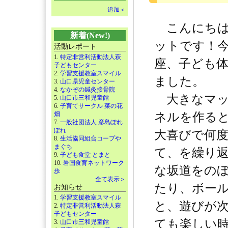
追加＜
こんにちは
新着(New!)
ットです！
活動レポート
1.
特定非営利活動法人萩
座、子ども
子どもセンター
2.
学習支援教室スマイル
ました。
3.
山口県児童センター
4.
なかぞの鍼灸接骨院
大きなマッ
5.
山口市三和児童館
6.
子育てサークル 菜の花
畑
ネルを作る
7.
一般社団法人 彦島ぽれ
ぽれ
大喜びで何
8.
生活協同組合コープや
まぐち
て、を繰り返
9.
子ども食堂 とまと
10.
岩国食育ネットワーク
な坂道をの
歩
全て表示＞
たり、ボー
お知らせ
1.
学習支援教室スマイル
と、遊びが
2.
特定非営利活動法人萩
子どもセンター
ても楽しい時
3.
山口市三和児童館