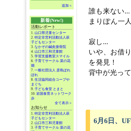
追加＜
誰も来ない...
まりぽん一人
新着(New!)
活動レポート
1.
山口県児童センター
2.
特定非営利活動法人萩
寂し...
子どもセンター
3.
なかぞの鍼灸接骨院
いや、お借
4.
山口市三和児童館
5.
学習支援教室スマイル
を発見！
6.
子育てサークル 菜の花
畑
7.
一般社団法人 彦島ぽれ
背中が光ってい
ぽれ
8.
生活協同組合コープや
まぐち
9.
子ども食堂 とまと
10.
岩国食育ネットワーク
歩
全て表示＞
お知らせ
1.
特定非営利活動法人萩
子どもセンター
6月6日、UF
2.
山口市三和児童館
3.
子育てサークル 菜の花