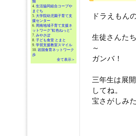
畑
4.
生活協同組合コープや
まぐち
ドラえもんの
5.
大学院幼児園子育て支
援センター
6.
周南地域子育て支援ネ
ットワーク”虹色ねっと”
7.
みやさぽ
生徒さんた
8.
子ども食堂 とまと
9.
学習支援教室スマイル
～
10.
岩国食育ネットワーク
歩
ガンバ！
全て表示＞
三年生は展
してね。
宝さがしみた