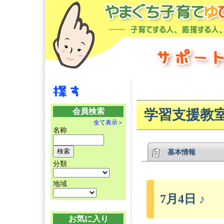
会員検索
学習支援教
全て表示＞
名称
基本情報
分類
地域
7月4日 ♪
お気に入り