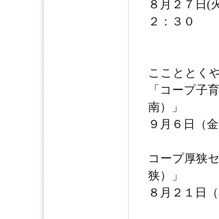
８月２７日(
２：３０
ここととくや
「コープ子
南）」
９月６日（金
コープ厚狭
狭）」
８月２１日（