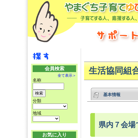
会員検索
生活協同組
全て表示＞
名称
基本情報
分類
地域
県内７会場
お気に入り