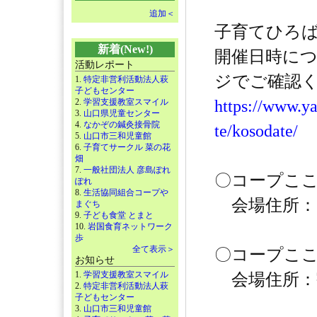
追加＜
子育てひろ
新着(New!)
開催日時に
活動レポート
ジでご確認
1.
特定非営利活動法人萩
子どもセンター
2.
学習支援教室スマイル
https://www.ya
3.
山口県児童センター
4.
なかぞの鍼灸接骨院
te/kosodate/
5.
山口市三和児童館
6.
子育てサークル 菜の花
畑
7.
一般社団法人 彦島ぽれ
〇コープここ
ぽれ
8.
生活協同組合コープや
会場住所：山
まぐち
9.
子ども食堂 とまと
10.
岩国食育ネットワーク
歩
全て表示＞
〇コープこ
お知らせ
1.
学習支援教室スマイル
会場住所：宇
2.
特定非営利活動法人萩
子どもセンター
3.
山口市三和児童館