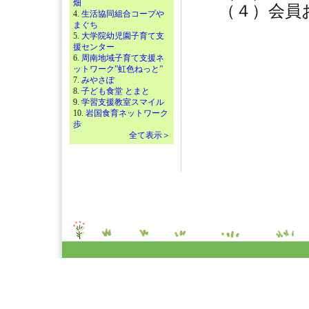
畑
（４）会員お
4.
生活協同組合コープや
まぐち
5.
大学院幼児園子育て支
援センター
6.
周南地域子育て支援ネ
ットワーク”虹色ねっと”
7.
みやさぽ
8.
子ども食堂 とまと
9.
学習支援教室スマイル
10.
岩国食育ネットワーク
歩
全て表示＞