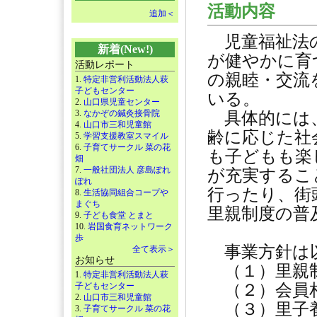
活動内容
追加＜
児童福祉法の
新着(New!)
が健やかに育
活動レポート
の親睦・交流
1.
特定非営利活動法人萩
子どもセンター
いる。
2.
山口県児童センター
3.
なかぞの鍼灸接骨院
具体的には、
4.
山口市三和児童館
齢に応じた社
5.
学習支援教室スマイル
6.
子育てサークル 菜の花
も子どもも楽
畑
7.
一般社団法人 彦島ぽれ
が充実するこ
ぽれ
行ったり、街
8.
生活協同組合コープや
まぐち
里親制度の普
9.
子ども食堂 とまと
10.
岩国食育ネットワーク
歩
事業方針は
全て表示＞
お知らせ
（１）里親制
1.
特定非営利活動法人萩
子どもセンター
（２）会員相
2.
山口市三和児童館
（３）里子養
3.
子育てサークル 菜の花