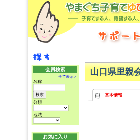
会員検索
山口県里親
全て表示＞
名称
基本情報
分類
地域
お気に入り