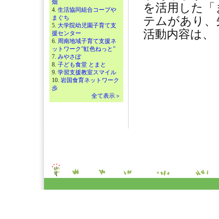
畑
を活用した「
4.
生活協同組合コープや
まぐち
テムがあり、
5.
大学院幼児園子育て支
活動内容は、
援センター
6.
周南地域子育て支援ネ
ットワーク”虹色ねっと”
7.
みやさぽ
8.
子ども食堂 とまと
9.
学習支援教室スマイル
10.
岩国食育ネットワーク
歩
全て表示＞