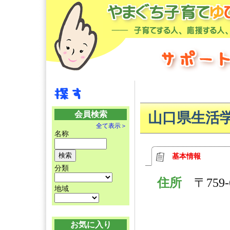
会員検索
山口県生活
全て表示＞
名称
基本情報
分類
住所
〒75
地域
お気に入り