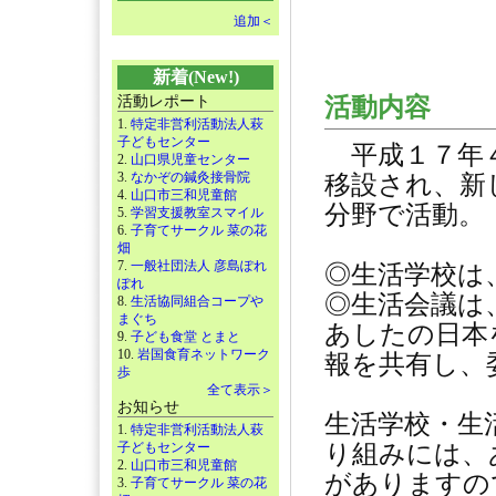
追加＜
新着(New!)
活動レポート
活動内容
1.
特定非営利活動法人萩
子どもセンター
平成１７年４
2.
山口県児童センター
3.
なかぞの鍼灸接骨院
移設され、新
4.
山口市三和児童館
分野で活動。
5.
学習支援教室スマイル
6.
子育てサークル 菜の花
畑
7.
一般社団法人 彦島ぽれ
◎生活学校は
ぽれ
◎生活会議は
8.
生活協同組合コープや
まぐち
あしたの日本
9.
子ども食堂 とまと
10.
岩国食育ネットワーク
報を共有し、
歩
全て表示＞
お知らせ
生活学校・生
1.
特定非営利活動法人萩
子どもセンター
り組みには、
2.
山口市三和児童館
がありますの
3.
子育てサークル 菜の花