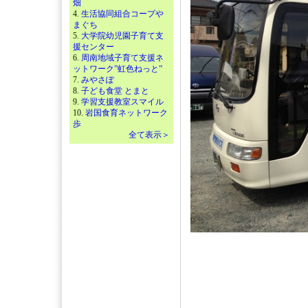
畑
4.
生活協同組合コープや
まぐち
5.
大学院幼児園子育て支
援センター
6.
周南地域子育て支援ネ
ットワーク”虹色ねっと”
7.
みやさぽ
8.
子ども食堂 とまと
9.
学習支援教室スマイル
10.
岩国食育ネットワーク
歩
全て表示＞