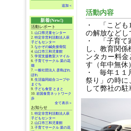
追加＜
活動内容
新着(New!)
・ 「こども
活動レポート
の解放などし
1.
山口県児童センター
2.
特定非営利活動法人萩
・ 「子育て
子どもセンター
3.
なかぞの鍼灸接骨院
し、教育関係
4.
山口市三和児童館
ンタカー料金
5.
学習支援教室スマイル
6.
子育てサークル 菜の花
す（年中無休
畑
7.
一般社団法人 彦島ぽれ
・ 毎年１１
ぽれ
祭り」の時に
8.
生活協同組合コープや
まぐち
して弊社の
9.
子ども食堂 とまと
10.
岩国食育ネットワーク
歩
全て表示＞
お知らせ
1.
特定非営利活動法人萩
子どもセンター
2.
山口市三和児童館
3.
子育てサークル 菜の花