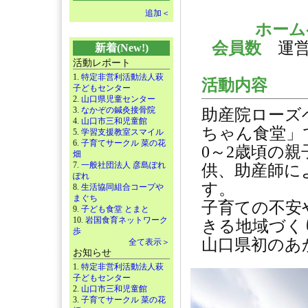
追加＜
ホー
会員数
運
新着(New!)
活動レポート
1.
特定非営利活動法人萩
活動内容
子どもセンター
2.
山口県児童センター
3.
なかぞの鍼灸接骨院
助産院ローズ
4.
山口市三和児童館
ちゃん食堂」
5.
学習支援教室スマイル
6.
子育てサークル 菜の花
0～2歳頃の
畑
7.
一般社団法人 彦島ぽれ
供、助産師に
ぽれ
す。
8.
生活協同組合コープや
まぐち
子育ての不安
9.
子ども食堂 とまと
10.
岩国食育ネットワーク
きる地域づく
歩
山口県初のあ
全て表示＞
お知らせ
1.
特定非営利活動法人萩
子どもセンター
2.
山口市三和児童館
3.
子育てサークル 菜の花