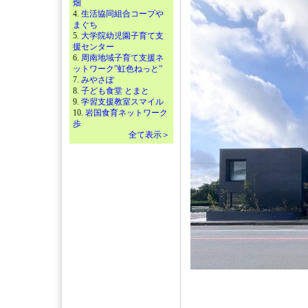
畑
4.
生活協同組合コープや
まぐち
5.
大学院幼児園子育て支
援センター
6.
周南地域子育て支援ネ
ットワーク”虹色ねっと”
7.
みやさぽ
8.
子ども食堂 とまと
9.
学習支援教室スマイル
10.
岩国食育ネットワーク
歩
全て表示＞