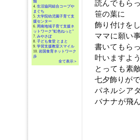
畑
読んでもら
4.
生活協同組合コープや
まぐち
笹の葉に
5.
大学院幼児園子育て支
援センター
飾り付けを
6.
周南地域子育て支援ネ
ットワーク”虹色ねっと”
ママに願い
7.
みやさぽ
8.
子ども食堂 とまと
書いてもら
9.
学習支援教室スマイル
10.
岩国食育ネットワーク
叶いますよ
歩
全て表示＞
とっても素
七夕飾りが
パネルシア
バナナが飛