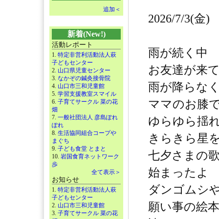
追加＜
2026/7/3(金)
新着(New!)
活動レポート
雨が続く中
1.
特定非営利活動法人萩
子どもセンター
お友達が来
2.
山口県児童センター
3.
なかぞの鍼灸接骨院
雨が降らな
4.
山口市三和児童館
5.
学習支援教室スマイル
ママのお膝
6.
子育てサークル 菜の花
畑
7.
一般社団法人 彦島ぽれ
ゆらゆら揺
ぽれ
8.
生活協同組合コープや
きらきら星
まぐち
9.
子ども食堂 とまと
七夕さまの
10.
岩国食育ネットワーク
歩
始まったよ
全て表示＞
お知らせ
ダンゴムシ
1.
特定非営利活動法人萩
子どもセンター
願い事の絵
2.
山口市三和児童館
3.
子育てサークル 菜の花