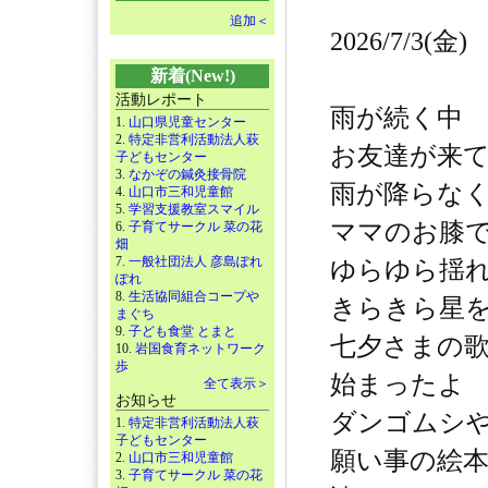
追加＜
2026/7/3(金)
新着(New!)
活動レポート
雨が続く中
1.
山口県児童センター
2.
特定非営利活動法人萩
お友達が来
子どもセンター
3.
なかぞの鍼灸接骨院
雨が降らな
4.
山口市三和児童館
5.
学習支援教室スマイル
ママのお膝
6.
子育てサークル 菜の花
畑
7.
一般社団法人 彦島ぽれ
ゆらゆら揺
ぽれ
8.
生活協同組合コープや
きらきら星
まぐち
9.
子ども食堂 とまと
七夕さまの
10.
岩国食育ネットワーク
歩
始まったよ
全て表示＞
お知らせ
ダンゴムシ
1.
特定非営利活動法人萩
子どもセンター
願い事の絵
2.
山口市三和児童館
3.
子育てサークル 菜の花