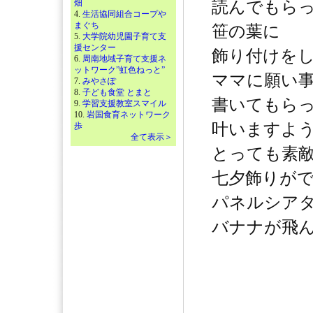
畑
読んでもら
4.
生活協同組合コープや
まぐち
笹の葉に
5.
大学院幼児園子育て支
援センター
飾り付けを
6.
周南地域子育て支援ネ
ットワーク”虹色ねっと”
ママに願い
7.
みやさぽ
8.
子ども食堂 とまと
書いてもら
9.
学習支援教室スマイル
10.
岩国食育ネットワーク
叶いますよ
歩
全て表示＞
とっても素
七夕飾りが
パネルシア
バナナが飛