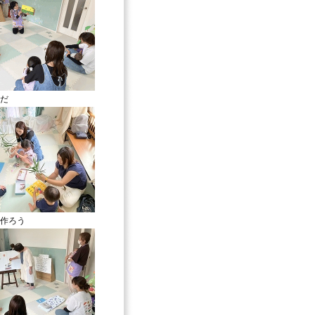
だ
作ろう