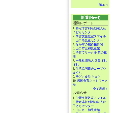
追加＜
新着(New!)
活動レポート
1.
特定非営利活動法人萩
子どもセンター
2.
学習支援教室スマイル
3.
山口県児童センター
4.
なかぞの鍼灸接骨院
5.
山口市三和児童館
6.
子育てサークル 菜の花
畑
7.
一般社団法人 彦島ぽれ
ぽれ
8.
生活協同組合コープや
まぐち
9.
子ども食堂 とまと
10.
岩国食育ネットワーク
歩
全て表示＞
お知らせ
1.
学習支援教室スマイル
2.
特定非営利活動法人萩
子どもセンター
3.
山口市三和児童館