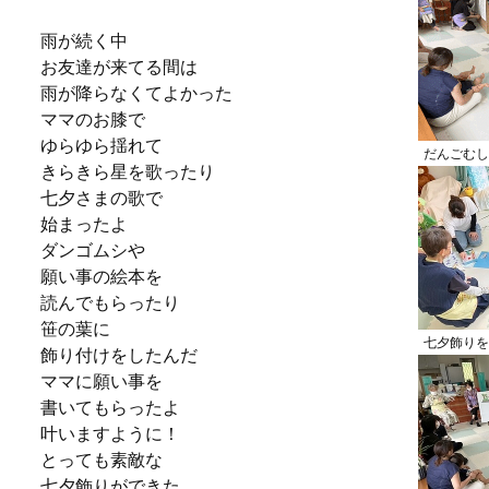
雨が続く中
お友達が来てる間は
雨が降らなくてよかった
ママのお膝で
ゆらゆら揺れて
だんごむし
きらきら星を歌ったり
七夕さまの歌で
始まったよ
ダンゴムシや
願い事の絵本を
読んでもらったり
笹の葉に
七夕飾りを
飾り付けをしたんだ
ママに願い事を
書いてもらったよ
叶いますように！
とっても素敵な
七夕飾りができた