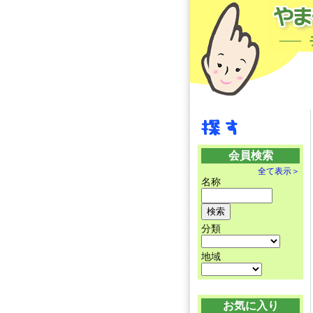
会員検索
全て表示＞
名称
分類
地域
お気に入り