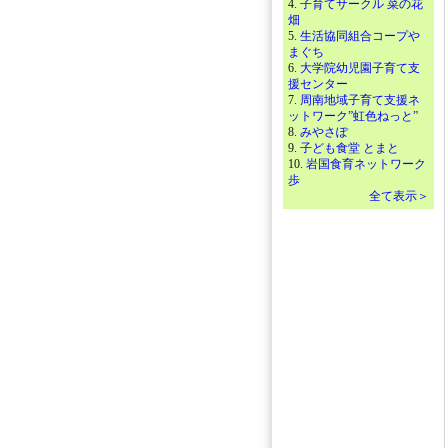
4.
子育てサークル 菜の花
畑
5.
生活協同組合コープや
まぐち
6.
大学院幼児園子育て支
援センター
7.
周南地域子育て支援ネ
ットワーク”虹色ねっと”
8.
みやさぽ
9.
子ども食堂 とまと
10.
岩国食育ネットワーク
歩
全て表示＞