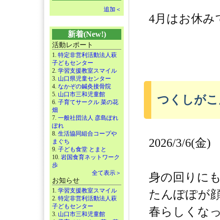
追加＜
4月はお休み
新着(New!)
活動レポート
1.
特定非営利活動法人萩
子どもセンター
2.
学習支援教室スマイル
3.
山口県児童センター
4.
なかぞの鍼灸接骨院
5.
山口市三和児童館
つくしがこ
6.
子育てサークル 菜の花
畑
7.
一般社団法人 彦島ぽれ
ぽれ
8.
生活協同組合コープや
2026/3/6(金)
まぐち
9.
子ども食堂 とまと
10.
岩国食育ネットワーク
歩
全て表示＞
身の回りに
お知らせ
1.
学習支援教室スマイル
たんぽぽが
2.
特定非営利活動法人萩
子どもセンター
春らしくな
3.
山口市三和児童館