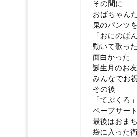
その間に
おばちゃん
鬼のパンツ
「おにのぱ
動いて歌っ
面白かった
誕生月のお
みんなでお
その後
「てぶくろ
ペープサー
最後はおま
袋に入った