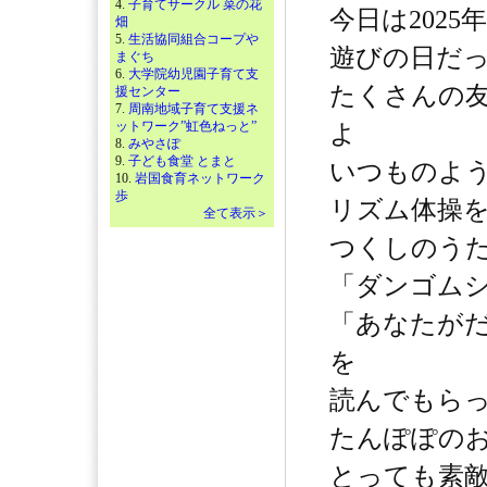
4.
子育てサークル 菜の花
今日は2025
畑
5.
生活協同組合コープや
遊びの日だ
まぐち
6.
大学院幼児園子育て支
たくさんの
援センター
7.
周南地域子育て支援ネ
ットワーク”虹色ねっと”
よ
8.
みやさぽ
9.
子ども食堂 とまと
いつものよ
10.
岩国食育ネットワーク
歩
リズム体操
全て表示＞
つくしのう
「ダンゴム
「あなたが
を
読んでもら
たんぽぽの
とっても素