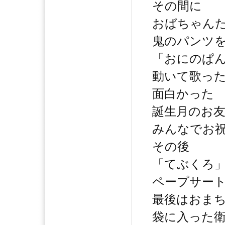
その間に
おばちゃん
鬼のパンツ
「おにのぱ
動いて歌っ
面白かった
誕生月のお
みんなでお
その後
「てぶくろ
ペープサー
最後はおま
袋に入った