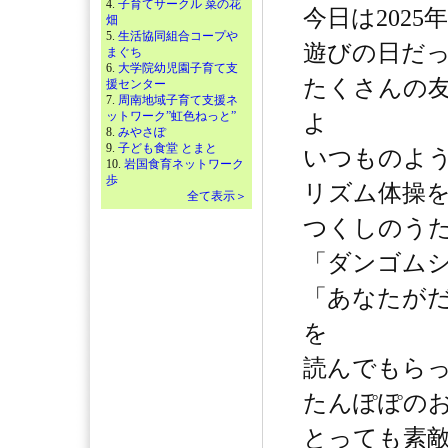
4.
子育てサークル 菜の花
今日は2025
畑
5.
生活協同組合コープや
遊びの日だ
まぐち
6.
大学院幼児園子育て支
たくさんの
援センター
7.
周南地域子育て支援ネ
ットワーク”虹色ねっと”
よ
8.
みやさぽ
9.
子ども食堂 とまと
いつものよ
10.
岩国食育ネットワーク
歩
リズム体操
全て表示＞
つくしのう
「ダンゴム
「あなたが
を
読んでもら
たんぽぽの
とっても素