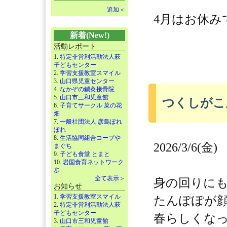
追加＜
4月はお休み
新着(New!)
活動レポート
1.
特定非営利活動法人萩
子どもセンター
2.
学習支援教室スマイル
3.
山口県児童センター
4.
なかぞの鍼灸接骨院
5.
山口市三和児童館
つくしがこ
6.
子育てサークル 菜の花
畑
7.
一般社団法人 彦島ぽれ
ぽれ
8.
生活協同組合コープや
2026/3/6(金)
まぐち
9.
子ども食堂 とまと
10.
岩国食育ネットワーク
歩
全て表示＞
身の回りに
お知らせ
1.
学習支援教室スマイル
たんぽぽが
2.
特定非営利活動法人萩
子どもセンター
春らしくな
3.
山口市三和児童館