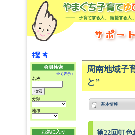
会員検索
周南地域子
全て表示＞
名称
と”
分類
基本情報
地域
第22回虹
お気に入り