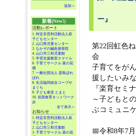
追加＜
ー』
新着(New!)
活動レポート
1.
特定非営利活動法人萩
子どもセンター
2.
山口県児童センター
第22回虹色
3.
なかぞの鍼灸接骨院
4.
山口市三和児童館
会
5.
学習支援教室スマイル
6.
子育てサークル 菜の花
子育てをが
畑
7.
一般社団法人 彦島ぽれ
援したいみ
ぽれ
8.
生活協同組合コープや
『楽育セミ
まぐち
9.
子ども食堂 とまと
10.
岩国食育ネットワーク
～子どもと
歩
全て表示＞
ぶコミュニ
お知らせ
1.
特定非営利活動法人萩
子どもセンター
2.
山口市三和児童館
📅令和8年7
3.
子育てサークル 菜の花