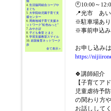
畑
🕙10:00～1
4.
生活協同組合コープや
まぐち
📍光市 あ
5.
大学院幼児園子育て支
援センター
※駐車場あ
6.
周南地域子育て支援ネ
ットワーク”虹色ねっと”
7.
みやさぽ
※事前申込
8.
子ども食堂 とまと
9.
学習支援教室スマイル
10.
岩国食育ネットワーク
歩
お申し込みはこ
全て表示＞
https://nijiiro
🍀講師紹介
【子育てア
児童虐待予
の関わり方
お話ししてく