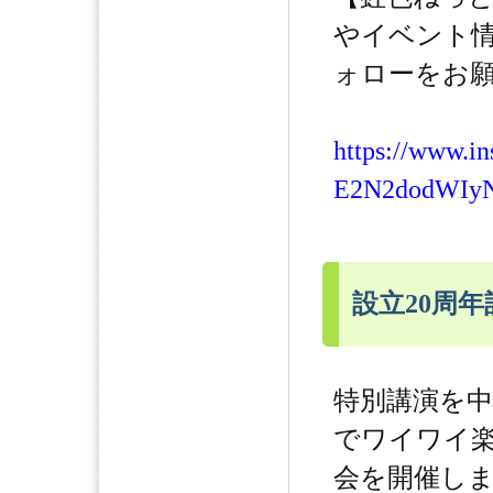
やイベント
ォローをお願
https://www.i
E2N2dodWIy
設立20周
特別講演を
でワイワイ
会を開催し