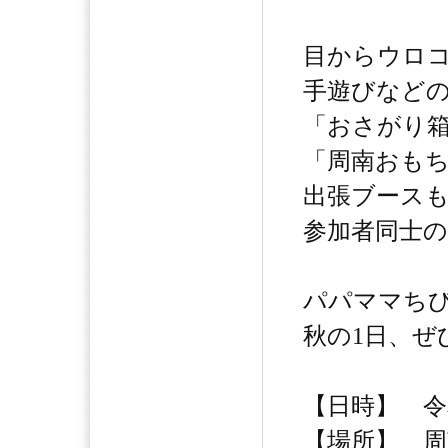
目からウロ
手遊びなど
「おさがり
「周南おも
出張ブース
参加者同士
パパママちび
秋の1日、ぜ
【日時】 令和
【場所】 