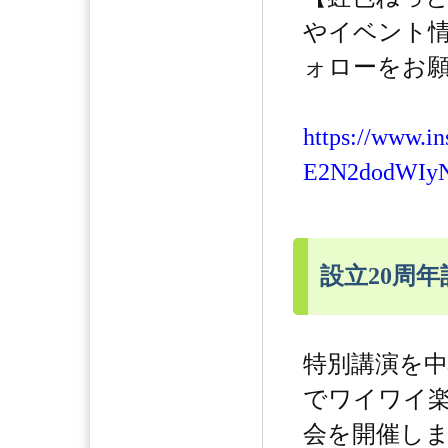
やイベント
ォローをお願
https://www.i
E2N2dodWIy
設立20周
特別講演を
でワイワイ
会を開催し