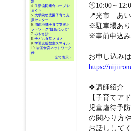
畑
🕙10:00～1
4.
生活協同組合コープや
まぐち
📍光市 あ
5.
大学院幼児園子育て支
援センター
※駐車場あ
6.
周南地域子育て支援ネ
ットワーク”虹色ねっと”
7.
みやさぽ
※事前申込
8.
子ども食堂 とまと
9.
学習支援教室スマイル
10.
岩国食育ネットワーク
歩
お申し込みはこ
全て表示＞
https://nijiiro
🍀講師紹介
【子育てア
児童虐待予
の関わり方
お話ししてく