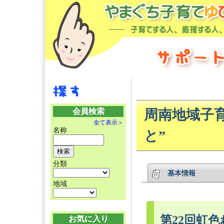
会員検索
周南地域子
全て表示＞
名称
と”
分類
基本情報
地域
第22回虹
お気に入り