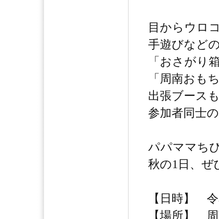
目からウロ
手遊びなど
「おさがり
「周南おも
出張ブース
参加者同士
パパママちび
秋の1日、ぜ
【日時】 令和
【場所】 