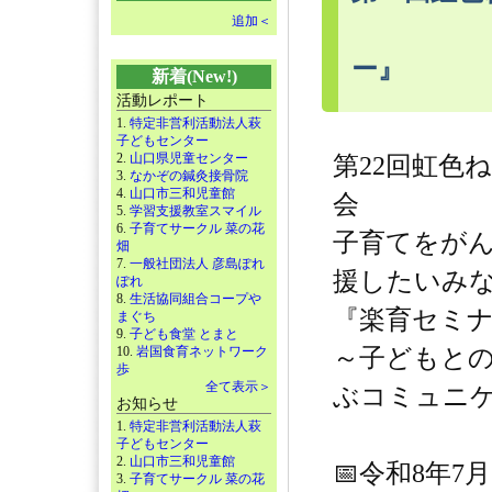
追加＜
ー』
新着(New!)
活動レポート
1.
特定非営利活動法人萩
子どもセンター
2.
山口県児童センター
第22回虹色
3.
なかぞの鍼灸接骨院
4.
山口市三和児童館
会
5.
学習支援教室スマイル
6.
子育てサークル 菜の花
子育てをが
畑
7.
一般社団法人 彦島ぽれ
援したいみ
ぽれ
8.
生活協同組合コープや
『楽育セミ
まぐち
9.
子ども食堂 とまと
10.
岩国食育ネットワーク
～子どもと
歩
全て表示＞
ぶコミュニ
お知らせ
1.
特定非営利活動法人萩
子どもセンター
2.
山口市三和児童館
📅令和8年7
3.
子育てサークル 菜の花